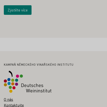
Zjistěte více
Zápatí
KAMPAŇ NĚMECKÉHO VINAŘSKÉHO INSTITUTU
O nás
Kontaktujte