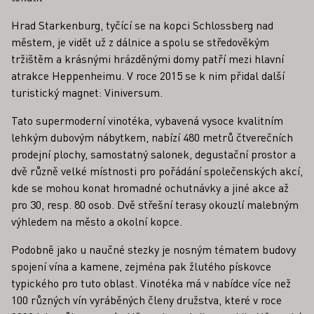
Hrad Starkenburg, tyčící se na kopci Schlossberg nad
městem, je vidět už z dálnice a spolu se středověkým
tržištěm a krásnými hrázděnými domy patří mezi hlavní
atrakce Heppenheimu. V roce 2015 se k nim přidal další
turistický magnet: Viniversum.
Tato supermoderní vinotéka, vybavená vysoce kvalitním
lehkým dubovým nábytkem, nabízí 480 metrů čtverečních
prodejní plochy, samostatný salonek, degustační prostor a
dvě různě velké místnosti pro pořádání společenských akcí,
kde se mohou konat hromadné ochutnávky a jiné akce až
pro 30, resp. 80 osob. Dvě střešní terasy okouzlí malebným
výhledem na město a okolní kopce.
Podobně jako u naučné stezky je nosným tématem budovy
spojení vína a kamene, zejména pak žlutého pískovce
typického pro tuto oblast. Vinotéka má v nabídce více než
100 různých vín vyráběných členy družstva, které v roce