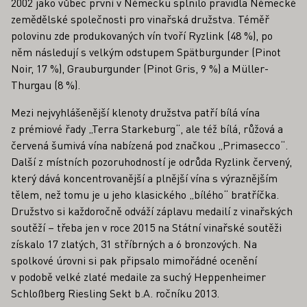
2002 jako vůbec první v Německu splnilo pravidla Německé
zemědělské společnosti pro vinařská družstva. Téměř
polovinu zde produkovaných vín tvoří Ryzlink (48 %), po
něm následují s velkým odstupem Spätburgunder (Pinot
Noir, 17 %), Grauburgunder (Pinot Gris, 9 %) a Müller-
Thurgau (8 %).
Mezi nejvyhlášenější klenoty družstva patří bílá vína
z prémiové řady „Terra Starkeburg“, ale též bílá, růžová a
červená šumivá vína nabízená pod značkou „Primasecco“.
Další z místních pozoruhodností je odrůda Ryzlink červený,
který dává koncentrovanější a plnější vína s výraznějším
tělem, než tomu je u jeho klasického „bílého“ bratříčka.
Družstvo si každoročně odváží záplavu medailí z vinařských
soutěží – třeba jen v roce 2015 na Státní vinařské soutěži
získalo 17 zlatých, 31 stříbrných a 6 bronzových. Na
spolkové úrovni si pak připsalo mimořádné ocenění
v podobě velké zlaté medaile za suchý Heppenheimer
Schloßberg Riesling Sekt b.A. ročníku 2013.