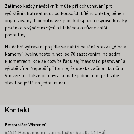
Zatímco každý návštěvník může při ochutnávání pro
vyčištění chuti sáhnout po kouscích bílého chleba, během
organizovaných ochutnávek jsou k dispozici i sýrové kostky,
prkénka s výběrem sýrů a klobásek a různé další
pochutiny.
Na dobré vytrávení po jídle se nabízí naučná stezka „Víno a
kameny“ (weinundstein.net) se 70 zastaveními na sedmi
kilometrech, kde se dozvíte řadu zajímavostí o pěstování a
výrobě vína. Nejlepší přitom je, že stezka začíná i končí u
Viniversa – takže po návratu máte jedinečnou příležitost
stavit se ještě na jednu rundu.
Kontakt
Bergsträßer Winzer eG
64646 Heppenheim
Darmstädter Straße 56 (B3)