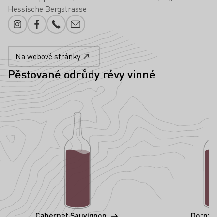
Hessische Bergstrasse
Instagram
Facebook
Telefonní číslo
Přidání e-mailu
Na webové stránky
Pěstované odrůdy révy vinné
Cabernet Sauvignon
Dornfe