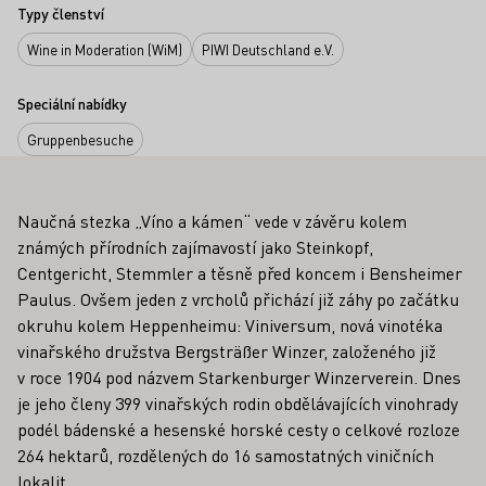
Typy členství
Wine in Moderation (WiM)
PIWI Deutschland e.V.
Speciální nabídky
Gruppenbesuche
Naučná stezka „Víno a kámen“ vede v závěru kolem
známých přírodních zajímavostí jako Steinkopf,
Centgericht, Stemmler a těsně před koncem i Bensheimer
Paulus. Ovšem jeden z vrcholů přichází již záhy po začátku
okruhu kolem Heppenheimu: Viniversum, nová vinotéka
vinařského družstva Bergsträßer Winzer, založeného již
v roce 1904 pod názvem Starkenburger Winzerverein. Dnes
je jeho členy 399 vinařských rodin obdělávajících vinohrady
podél bádenské a hesenské horské cesty o celkové rozloze
264 hektarů, rozdělených do 16 samostatných viničních
lokalit