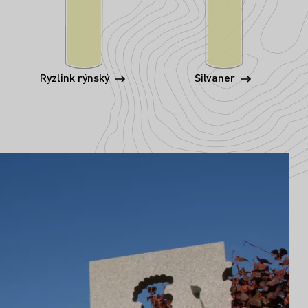
Ryzlink rýnský
Silvaner
ry vína v Hessische Bergstrasse