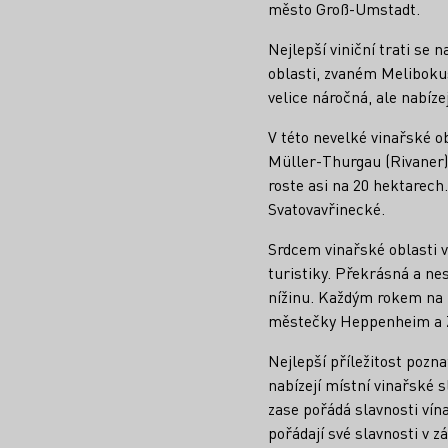
město Groß-Umstadt.
Nejlepší viniční trati se 
oblasti, zvaném Melibokus
velice náročná, ale nabíz
V této nevelké vinařské o
Müller-Thurgau (Rivaner),
roste asi na 20 hektarech.
Svatovavřinecké.
Srdcem vinařské oblasti 
turistiky. Překrásná a n
nížinu. Každým rokem na 1
městečky Heppenheim a Zw
Nejlepší příležitost pozn
nabízejí místní vinařské 
zase pořádá slavnosti ví
pořádají své slavnosti v zá