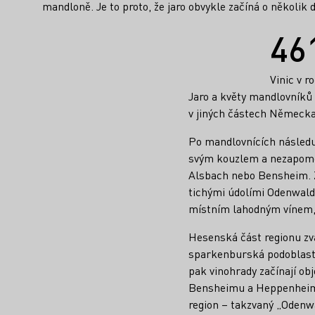
mandloně. Je to proto, že jaro obvykle začíná o několik d
Fakta
46
Vinic v r
Jaro a květy mandlovníků 
v jiných částech Německa,
Po mandlovnících následuj
svým kouzlem a nezapome
Alsbach nebo Bensheim. Ž
tichými údolími Odenwalds
místním lahodným vínem, r
Hesenská část regionu zva
sparkenburská podoblast 
pak vinohrady začínají obj
Bensheimu a Heppenheimu
region – takzvaný „Odenwa