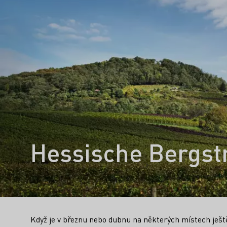
Hessische Bergst
Když je v březnu nebo dubnu na některých místech ješt