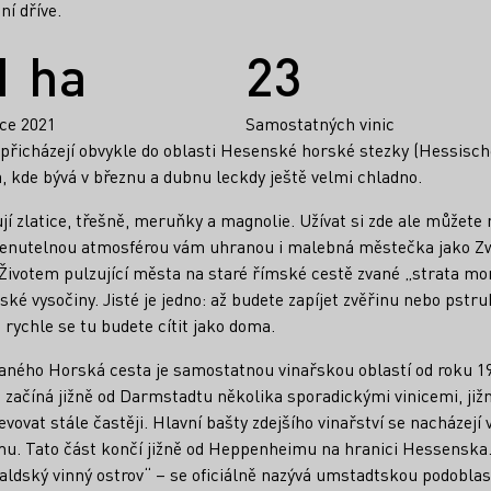
ní dříve.
1 ha
23
oce 2021
Samostatných vinic
přicházejí obvykle do oblasti Hesenské horské stezky (Hessisch
 kde bývá v březnu a dubnu leckdy ještě velmi chladno.
í zlatice, třešně, meruňky a magnolie. Užívat si zde ale můžete
nutelnou atmosférou vám uhranou i malebná městečka jako Z
ivotem pulzující města na staré římské cestě zvané „strata mon
ké vysočiny. Jisté je jedno: až budete zapíjet zvěřinu nebo pst
ychle se tu budete cítit jako doma.
ného Horská cesta je samostatnou vinařskou oblastí od roku 197
začíná jižně od Darmstadtu několika sporadickými vinicemi, již
evovat stále častěji. Hlavní bašty zdejšího vinařství se nacházejí
. Tato část končí jižně od Heppenheimu na hranici Hessenska.
ldský vinný ostrov“ – se oficiálně nazývá umstadtskou podoblast