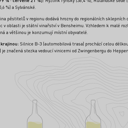
 79 % · červené 21 %]:
Ryzlink rýnský (36,4 %), Rulandské šedé 
5,6 %) a Sylvánské.
ina pěstitelů v regionu dodává hrozny do regionálních sklepníc
c v oblasti je státní vinařství v Bensheimu. Vzhledem k malé rozl
á a většinou je konzumují místní obyvatelé.
krajinou:
Silnice B-3 (automobilová trasa) prochází celou délko
) je značená stezka vedoucí vinicemi od Zwingenbergu do Heppe