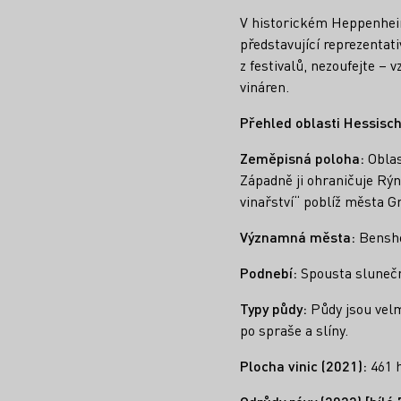
V historickém Heppenhei
představující reprezentat
z festivalů, nezoufejte –
vináren.
Přehled oblasti Hessisc
Zeměpisná poloha:
Oblas
Západně ji ohraničuje Rýn
vinařství“ poblíž města 
Významná města:
Bensh
Podnebí:
Spousta sluneční
Typy půdy:
Půdy jsou velm
po spraše a slíny.
Plocha vinic (2021):
461 