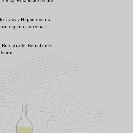
(12,8 %), Rulandské modré
h družstev v Heppenheimu.
oze regionu jsou vína z
u Bergstraße. Bergsträßer
nheimu.