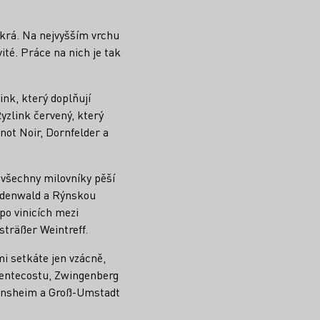
říkrá. Na nejvyšším vrchu
ité. Práce na nich je tak
ink, který doplňují
yzlink červený, který
inot Noir, Dornfelder a
 všechny milovníky pěší
 Odenwald a Rýnskou
po vinicích mezi
träßer Weintreff.
mi setkáte jen vzácně,
 Pentecostu, Zwingenberg
 Bensheim a Groß-Umstadt