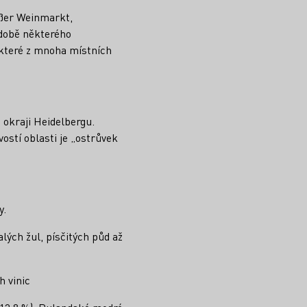
äßer Weinmarkt,
 době některého
ěkteré z mnoha místních
okraji Heidelbergu.
ostí oblasti je „ostrůvek
y.
alých žul, písčitých půd až
h vinic