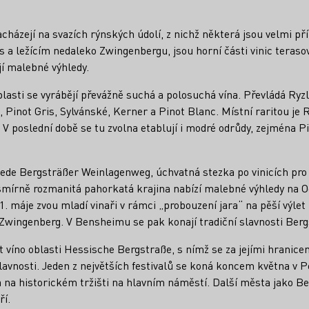
nacházejí na svazích rýnských údolí, z nichž některá jsou velmi p
 a ležícím nedaleko Zwingenbergu, jsou horní části vinic terasov
ejí malebné výhledy.
blasti se vyrábějí převážně suchá a polosuchá vína. Převládá Ryzl
 Pinot Gris, Sylvánské, Kerner a Pinot Blanc. Místní raritou je R
 V poslední době se tu zvolna etablují i modré odrůdy, zejména P
vede Bergsträßer Weinlagenweg, úchvatná stezka po vinicích pro
esmírně rozmanitá pahorkatá krajina nabízí malebné výhledy na
. máje zvou mladí vinaři v rámci „probouzení jara“ na pěší výlet 
ingenberg. V Bensheimu se pak konají tradiční slavnosti Bergs
at víno oblasti Hessische Bergstraße, s nímž se za jejími hranice
slavnosti. Jeden z největších festivalů se koná koncem května v
na na historickém tržišti na hlavním náměstí. Další města jako
ří.