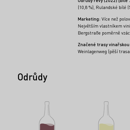
Odrůdy révy (2022) [bílé
(10,8 %), Rulandské bílé (
Marketing:
Více než polov
Největším vlastníkem vini
Bergstraße poměrně vzácn
Značené trasy vinařskou 
Weinlagenweg (pěší trasa
Odrůdy