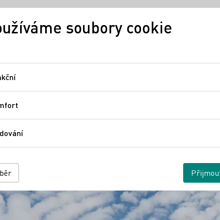
užíváme soubory cookie
Německé víno
Regiony
N
kční
Funkční
mfort
Comfort
dování
Sledování
ýběr
Přijmou