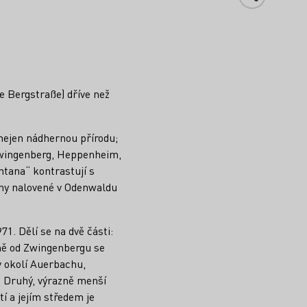
e Bergstraße) dříve než
 nejen nádhernou přírodu;
wingenberg, Heppenheim,
tana“ kontrastují s
ruhy nalovené v Odenwaldu
1. Dělí se na dvě části:
ně od Zwingenbergu se
 v okolí Auerbachu,
 Druhý, výrazně menší
í a jejím středem je