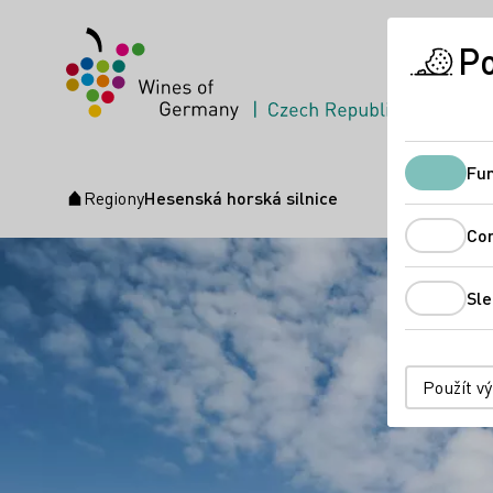
Po
Fun
Regiony
Hesenská horská silnice
Úvodní stránka
Co
Sle
Použít v