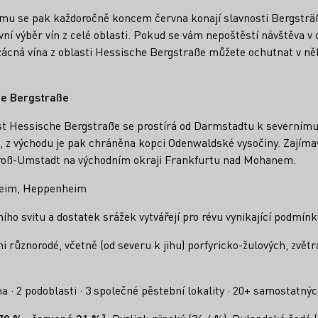
mu se pak každoročně koncem června konají slavnosti Bergstr
ivní výběr vín z celé oblasti. Pokud se vám nepoštěstí návštěva v
 vzácná vína z oblasti Hessische Bergstraße můžete ochutnat v n
he Bergstraße
t Hessische Bergstraße se prostírá od Darmstadtu k severnímu 
, z východu je pak chráněna kopci Odenwaldské vysočiny. Zajímav
Groß-Umstadt na východním okraji Frankfurtu nad Mohanem.
eim, Heppenheim
ho svitu a dostatek srážek vytvářejí pro révu vynikající podmínk
i různorodé, včetně (od severu k jihu) porfyricko-žulových, zvětr
ha
· 2 podoblasti · 3 společné pěstební lokality · 20+ samostatnýc