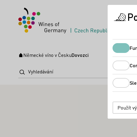
Po
Fun
Německé víno v Česku
Dovozci
Úvodní stránka
Co
Dovozci
Vyhledávání
Sle
Použít v