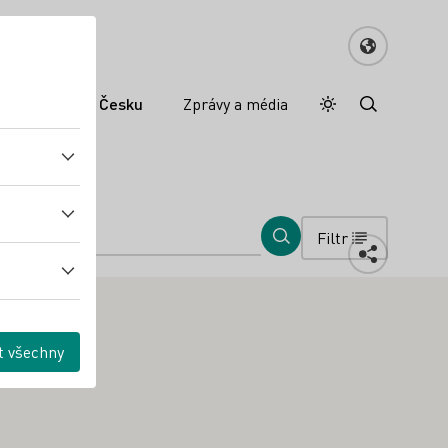
mecké víno v Česku
Zprávy a média
Denní režim
Darkmode
Filtr
t všechny