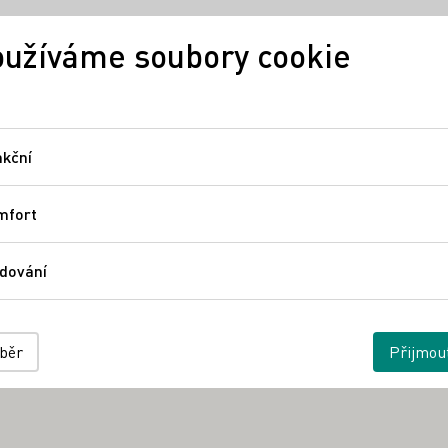
užíváme soubory cookie
Německé víno
Regiony
Ně
kční
Funkční
mfort
Comfort
dování
Sledování
ýběr
Přijmou