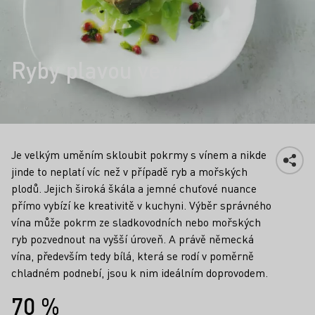
Ryby plavou ve víně
Je velkým uměním skloubit pokrmy s vínem a nikde
jinde to neplatí víc než v případě ryb a mořských
plodů. Jejich široká škála a jemné chuťové nuance
přímo vybízí ke kreativitě v kuchyni. Výběr správného
vína může pokrm ze sladkovodních nebo mořských
ryb pozvednout na vyšší úroveň. A právě německá
vína, především tedy bílá, která se rodí v poměrně
chladném podnebí, jsou k nim ideálním doprovodem.
Fakta
70 %