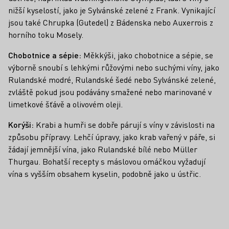
nižší kyselostí, jako je Sylvánské zelené z Frank. Vynikající
jsou také Chrupka (Gutedel) z Bádenska nebo Auxerrois z
horního toku Mosely.
Chobotnice a sépie:
Měkkýši, jako chobotnice a sépie, se
výborně snoubí s lehkými růžovými nebo suchými víny, jako
Rulandské modré, Rulandské šedé nebo Sylvánské zelené,
zvláště pokud jsou podávány smažené nebo marinované v
limetkové šťávě a olivovém oleji.
Korýši:
Krabi a humři se dobře párují s víny v závislosti na
způsobu přípravy. Lehčí úpravy, jako krab vařený v páře, si
žádají jemnější vína, jako Rulandské bílé nebo Müller
Thurgau. Bohatší recepty s máslovou omáčkou vyžadují
vína s vyšším obsahem kyselin, podobně jako u ústřic.