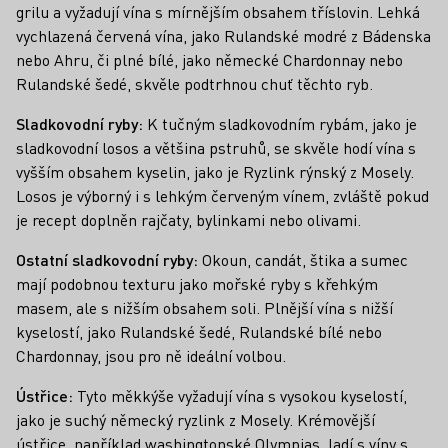
grilu a vyžadují vína s mírnějším obsahem tříslovin. Lehká
vychlazená červená vína, jako Rulandské modré z Bádenska
nebo Ahru, či plné bílé, jako německé Chardonnay nebo
Rulandské šedé, skvěle podtrhnou chuť těchto ryb.
Sladkovodní ryby:
K tučným sladkovodním rybám, jako je
sladkovodní losos a většina pstruhů, se skvěle hodí vína s
vyšším obsahem kyselin, jako je Ryzlink rýnský z Mosely.
Losos je výborný i s lehkým červeným vínem, zvláště pokud
je recept doplněn rajčaty, bylinkami nebo olivami.
Ostatní sladkovodní ryby:
Okoun, candát, štika a sumec
mají podobnou texturu jako mořské ryby s křehkým
masem, ale s nižším obsahem soli. Plnější vína s nižší
kyselostí, jako Rulandské šedé, Rulandské bílé nebo
Chardonnay, jsou pro ně ideální volbou.
Ústřice:
Tyto měkkýše vyžadují vína s vysokou kyselostí,
jako je suchý německý ryzlink z Mosely. Krémovější
ústřice, například washingtonské Olympias, ladí s víny s