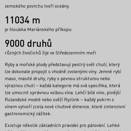
zemského povrchu tvoří oceány.
11034 m
je hloubka Mariánského příkopu
9000 druhů
různých živočichů žije ve Středozemním moři
Ryby a mořské plody představují pestrý svět chutí, který
lze dokonale propojit s vhodně zvolenými víny. Jemné rybí
maso, masité druhy, ryby s pevnou strukturou nebo
výraznou chutí – každá kategorie má svá specifika, která
lze umocnit správnou volbou vína. Lehčí bílé víno, plnější
Rulandské modré nebo svěží Ryzlink – každý pokrm s
vínem vytvoří zcela nové chuťové dimenze, které zintenzivní
gastronomický zážitek.
Existuje několik základních pravidel pro párování. Lehké