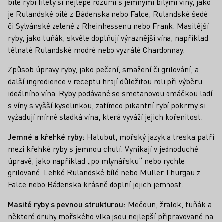
bílé rybí filety si nejlépe rozumí s jemnými bílými víny, jako
je Rulandské bílé z Bádenska nebo Falce, Rulandské šedé
či Sylvánské zelené z Rheinhessenu nebo Frank. Masitější
ryby, jako tuňák, skvěle doplňují výraznější vína, například
tělnaté Rulandské modré nebo vyzrálé Chardonnay.
Způsob úpravy ryby, jako pečení, smažení či grilování, a
další ingredience v receptu hrají důležitou roli při výběru
ideálního vína. Ryby podávané se smetanovou omáčkou ladí
s víny s vyšší kyselinkou, zatímco pikantní rybí pokrmy si
vyžadují mírně sladká vína, která vyváží jejich kořenitost.
Jemné a křehké ryby:
Halubut, mořský jazyk a treska patří
mezi křehké ryby s jemnou chutí. Vynikají v jednoduché
úpravě, jako například „po mlynářsku“ nebo rychle
grilované. Lehké Rulandské bílé nebo Müller Thurgau z
Falce nebo Bádenska krásně doplní jejich jemnost.
Masité ryby s pevnou strukturou:
Mečoun, žralok, tuňák a
některé druhy mořského vlka jsou nejlepší připravované na