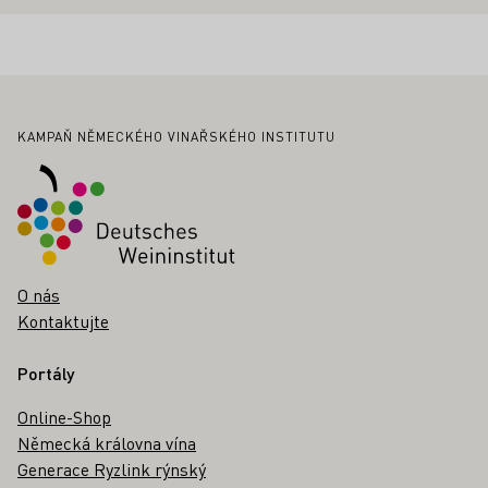
Zápatí
KAMPAŇ NĚMECKÉHO VINAŘSKÉHO INSTITUTU
O nás
Kontaktujte
Portály
Online-Shop
Německá královna vína
Generace Ryzlink rýnský