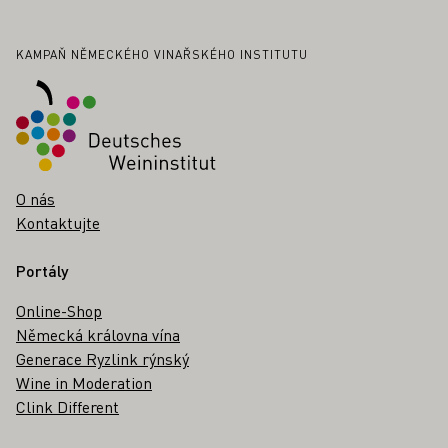
Zápatí
KAMPAŇ NĚMECKÉHO VINAŘSKÉHO INSTITUTU
O nás
Kontaktujte
Portály
Online-Shop
Německá královna vína
Generace Ryzlink rýnský
Wine in Moderation
Clink Different