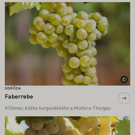
Zjistěte více
ODRŮDA
Faberrebe
Kříženec bílého burgundského a Mülleru-Thurgau
Zjistěte více