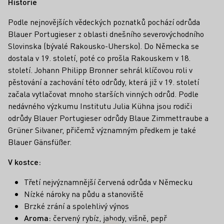
Historie
Podle nejnovějších vědeckých poznatků pochází odrůda
Blauer Portugieser z oblasti dnešního severovýchodního
Slovinska (bývalé Rakousko-Uhersko). Do Německa se
dostala v 19. století, poté co prošla Rakouskem v 18.
století. Johann Philipp Bronner sehrál klíčovou roli v
pěstování a zachování této odrůdy, která již v 19. století
začala vytlačovat mnoho starších vinných odrůd. Podle
nedávného výzkumu Institutu Julia Kühna jsou rodiči
odrůdy Blauer Portugieser odrůdy Blaue Zimmettraube a
Grüner Silvaner, přičemž významným předkem je také
Blauer Gänsfüßer.
V kostce:
Třetí nejvýznamnější červená odrůda v Německu
Nízké nároky na půdu a stanoviště
Brzké zrání a spolehlivý výnos
Aroma:
červený rybíz, jahody, višně, pepř