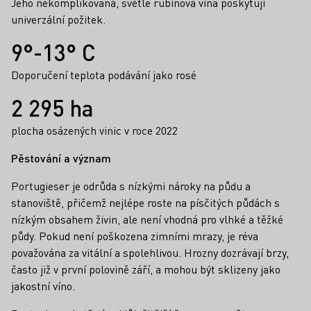
Jeho nekomplikovaná, světle rubínová vína poskytují
univerzální požitek.
Fakta
9°-13° C
Doporučení teplota podávání jako rosé
2 295 ha
plocha osázených vinic v roce 2022
Pěstování a význam
Portugieser je odrůda s nízkými nároky na půdu a
stanoviště, přičemž nejlépe roste na písčitých půdách s
nízkým obsahem živin, ale není vhodná pro vlhké a těžké
půdy. Pokud není poškozena zimními mrazy, je réva
považována za vitální a spolehlivou. Hrozny dozrávají brzy,
často již v první polovině září, a mohou být sklizeny jako
jakostní víno.