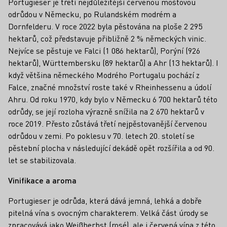
Portugieser je třetí nejdůležitější červenou moštovou
odrůdou v Německu, po Rulandském modrém a
Dornfelderu. V roce 2022 byla pěstována na ploše 2 295
hektarů, což představuje přibližně 2 % německých vinic.
Nejvíce se pěstuje ve Falci (1 086 hektarů), Porýní (926
hektarů), Württembersku (89 hektarů) a Ahr (13 hektarů). I
když většina německého Modrého Portugalu pochází z
Falce, značné množství roste také v Rheinhessenu a údolí
Ahru. Od roku 1970, kdy bylo v Německu 6 700 hektarů této
odrůdy, se její rozloha výrazně snížila na 2 670 hektarů v
roce 2019. Přesto zůstává třetí nejpěstovanější červenou
odrůdou v zemi. Po poklesu v 70. letech 20. století se
pěstební plocha v následující dekádě opět rozšířila a od 90.
let se stabilizovala.
Vinifikace a aroma
Portugieser je odrůda, která dává jemná, lehká a dobře
pitelná vína s ovocným charakterem. Velká část úrody se
zpracovává jako Weißherbst (rosé), ale i červená vína z této