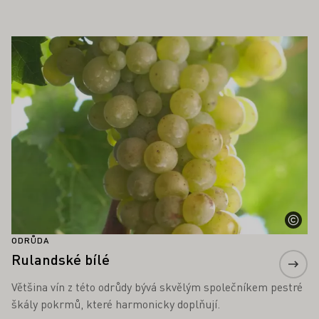
OHLO ZAJÍMAT TAKÉ
Zjistěte více
ODRŮDA
Rulandské bílé
Většina vín z této odrůdy bývá skvělým společníkem pestré
škály pokrmů, které harmonicky doplňují.