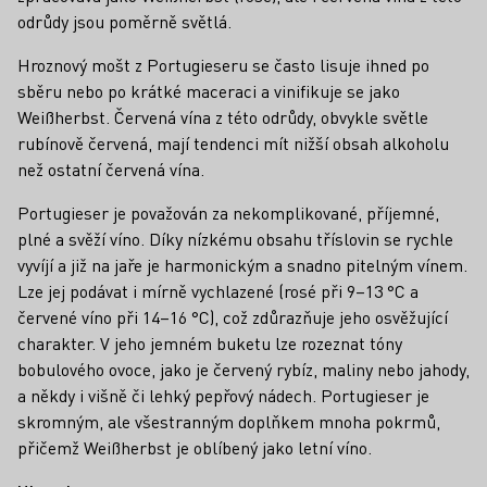
odrůdy jsou poměrně světlá.
Hroznový mošt z Portugieseru se často lisuje ihned po
sběru nebo po krátké maceraci a vinifikuje se jako
Weißherbst. Červená vína z této odrůdy, obvykle světle
rubínově červená, mají tendenci mít nižší obsah alkoholu
než ostatní červená vína.
Portugieser je považován za nekomplikované, příjemné,
plné a svěží víno. Díky nízkému obsahu tříslovin se rychle
vyvíjí a již na jaře je harmonickým a snadno pitelným vínem.
Lze jej podávat i mírně vychlazené (rosé při 9–13 °C a
červené víno při 14–16 °C), což zdůrazňuje jeho osvěžující
charakter. V jeho jemném buketu lze rozeznat tóny
bobulového ovoce, jako je červený rybíz, maliny nebo jahody,
a někdy i višně či lehký pepřový nádech. Portugieser je
skromným, ale všestranným doplňkem mnoha pokrmů,
přičemž Weißherbst je oblíbený jako letní víno.