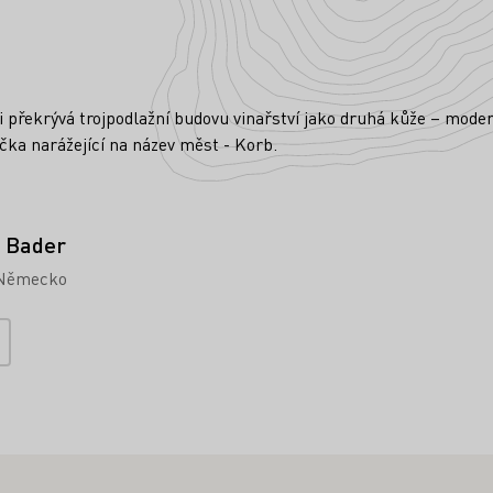
li překrývá trojpodlažní budovu vinařství jako druhá kůže – moder
íčka narážející na název měst - Korb.
 Bader
Německo