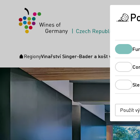
Po
Fun
Regiony
Vinařství Singer-Bader a košt vína Vinothe
Úvodní stránka
Co
Sle
Použít v