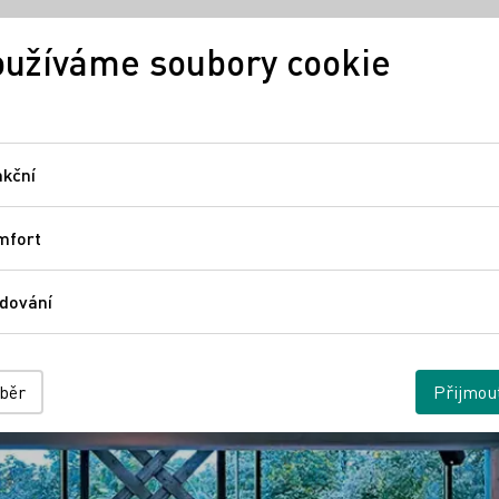
užíváme soubory cookie
Německé víno
Regiony
N
kční
Funkční
que
mfort
Comfort
dování
Sledování
ýběr
Přijmou