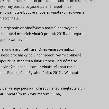
há kůže – moderní interpretace a architektonická
ý vinný bar. Je tu jasně patrné napětí mezi
iné i v samotné budově moderní vinotéky nad dvěma
h stvořitelé.
h regionálních vinařských rodin Singerových a
é soutěži mladých vinařů pro rok 2015 v kategorii
orii kvalita vína.
a víno a architektura. Dnes vinařství nabízí
 nebo procházky po vinohradech. Velmi oblíbené
kapel ze Stuttgartu a údolí Remsu, při němž se
 vinnými specialitami z vinařství obou rodin.
ngut Bader, až po Syrah ročníku 2012 z Weingut
 pár věnuje péči o vinohrady na těch nejteplejších
bit unikátním mikroklimatem. Silná,