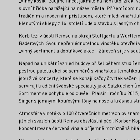
„Vinný košík“ zaujme hned, jakmile na něm ulpí zrak: Ve
slovní hříčka narážející na název města. Přízemí dominuj
tradičním a moderním přístupem, které mladí vinaři Jul
klenutými sklepy z 16. století. Jde o stavbu s jasným cha
Korb leží v údolí Remsu na okraji Stuttgartu a Württem
Baderových. Svou nepřehlédnutelnou vinotéku otevřeli v
„vinný sortiment a doplňkové akce“. Zároveň si je v sou
Nápad na unikátní vzhled budovy přišel během studií eno
pestrou paletu akcí od seminářů s vinařskou tematikou
jsou živé koncerty, které se konají každý čtvrtek večer
servírují tradiční švábské speciality jako Salzkuchen (
Sortiment se pohybuje od cuvée „Plaisir“ ročníku 2015,
Singer s jemnými kouřovými tóny na nose a krásnou str
Atmosféra vinotéky o 100 čtverečních metrech by znamen
jižních svazích údolí Remsu obzvláštní péči. Korber K
koncentrovaná červená vína a příjemně rozrůzněná bílá 