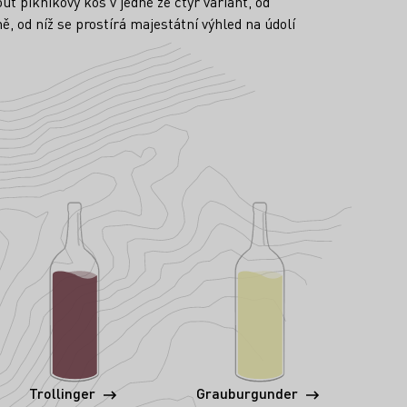
 piknikový koš v jedné ze čtyř variant, od
ě, od níž se prostírá majestátní výhled na údolí
Trollinger
Grauburgunder