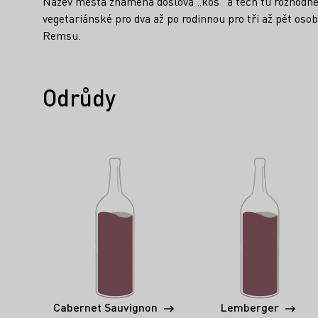
Název města znamená doslova „koš“ a těch tu rozhodně n
vegetariánské pro dva až po rodinnou pro tři až pět osob
Remsu.
Odrůdy
Cabernet Sauvignon
Lemberger