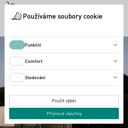
Denní režim
Darkmode
Zavří
Otevř
Používáme soubory cookie
Regiony
Vinařství Andreas Männle
Úvodní stránka
Funkční
Funkční
Comfort
Comfort
Sledování
Sledování
Použít výběr
Přijmout všechny