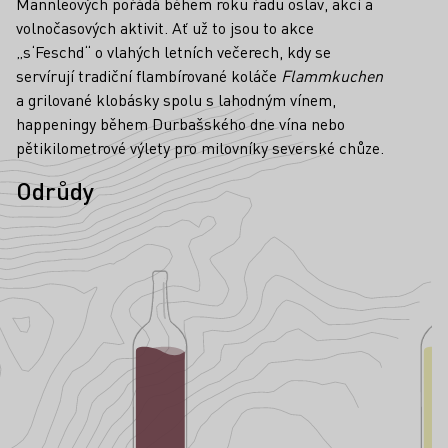
Männleových pořádá během roku řadu oslav, akcí a
volnočasových aktivit. Ať už to jsou to akce
„s‘Feschd“ o vlahých letních večerech, kdy se
servírují tradiční flambírované koláče
Flammkuchen
a grilované klobásky spolu s lahodným vínem,
happeningy během Durbašského dne vína nebo
pětikilometrové výlety pro milovníky severské chůze.
Odrůdy