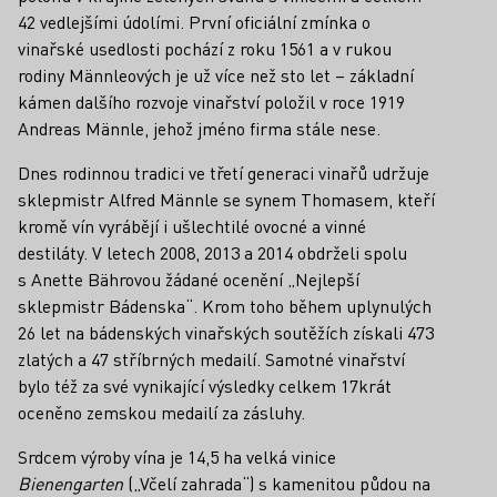
42 vedlejšími údolími. První oficiální zmínka o
vinařské usedlosti pochází z roku 1561 a v rukou
rodiny Männleových je už více než sto let – základní
kámen dalšího rozvoje vinařství položil v roce 1919
Andreas Männle, jehož jméno firma stále nese.
Dnes rodinnou tradici ve třetí generaci vinařů udržuje
sklepmistr Alfred Männle se synem Thomasem, kteří
kromě vín vyrábějí i ušlechtilé ovocné a vinné
destiláty. V letech 2008, 2013 a 2014 obdrželi spolu
s Anette Bährovou žádané ocenění „Nejlepší
sklepmistr Bádenska“. Krom toho během uplynulých
26 let na bádenských vinařských soutěžích získali 473
zlatých a 47 stříbrných medailí. Samotné vinařství
bylo též za své vynikající výsledky celkem 17krát
oceněno zemskou medailí za zásluhy.
Srdcem výroby vína je 14,5 ha velká vinice
Bienengarten
(„Včelí zahrada“) s kamenitou půdou na