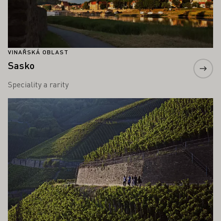
VINAŘSKÁ OBLAST
Sasko
Speciality a rarity
Zjistěte více