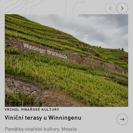
Nejdůležitější prvky kultury vína v Mosel
Zjistěte více
VRCHOL VINAŘSKÉ KULTURY
Viniční terasy u Winningenu
Památky vinařské kultury: Mosela