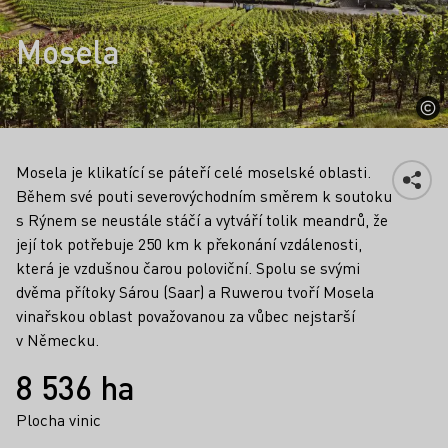
Mosela
Mosela je klikatící se páteří celé moselské oblasti.
Během své pouti severovýchodním směrem k soutoku
s Rýnem se neustále stáčí a vytváří tolik meandrů, že
její tok potřebuje 250 km k překonání vzdálenosti,
která je vzdušnou čarou poloviční. Spolu se svými
dvěma přítoky Sárou (Saar) a Ruwerou tvoří Mosela
vinařskou oblast považovanou za vůbec nejstarší
v Německu.
Fakta
8 536 ha
Plocha vinic