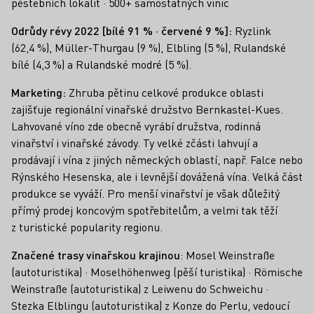
pěstebních lokalit · 500+ samostatných vinic
Odrůdy révy 2022
[bílé 91 % · červené 9 %]:
Ryzlink
(62,4 %), Müller-Thurgau (9 %), Elbling (5 %), Rulandské
bílé (4,3 %) a Rulandské modré (5 %).
Marketing:
Zhruba pětinu celkové produkce oblasti
zajišťuje regionální vinařské družstvo Bernkastel-Kues.
Lahvované víno zde obecně vyrábí družstva, rodinná
vinařství i vinařské závody. Ty velké zčásti lahvují a
prodávají i vína z jiných německých oblastí, např. Falce nebo
Rýnského Hesenska, ale i levnější dovážená vína. Velká část
produkce se vyváží. Pro menší vinařství je však důležitý
přímý prodej koncovým spotřebitelům, a velmi tak těží
z turistické popularity regionu.
Značené trasy vinařskou krajinou
: Mosel Weinstraße
(autoturistika) · Moselhöhenweg (pěší turistika) · Römische
Weinstraße (autoturistika) z Leiwenu do Schweichu ·
Stezka Elblingu (autoturistika) z Konze do Perlu, vedoucí