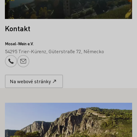
Kontakt
Mosel-Wein e.V.
54295 Trier-Kürenz
Güterstraße 72
Německo
Telefonní číslo
Přidání e-mailu
Na webové stránky
OHLO ZAJÍMAT TAKÉ
Zjistěte více