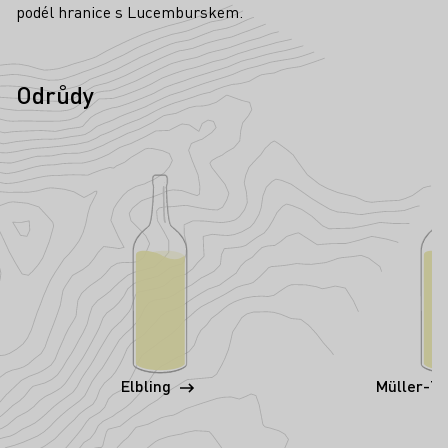
podél hranice s Lucemburskem.
Odrůdy
Elbling
Müller-T