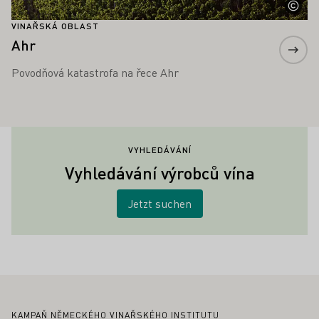
VINAŘSKÁ OBLAST
Ahr
Povodňová katastrofa na řece Ahr
VYHLEDÁVÁNÍ
Vyhledávání výrobců vína
Jetzt suchen
Zápatí
KAMPAŇ NĚMECKÉHO VINAŘSKÉHO INSTITUTU