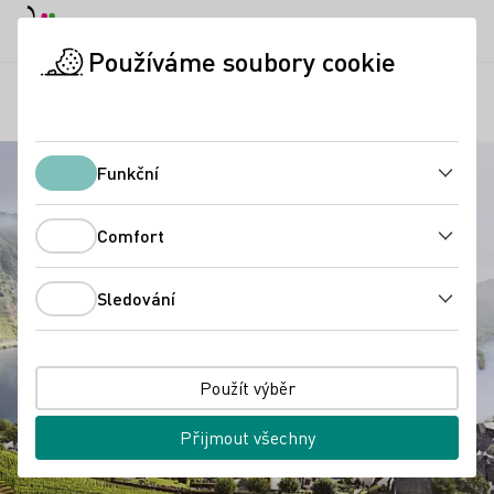
Denní režim
Darkmode
Zavří
Otevř
Používáme soubory cookie
Regiony
Moselle
Úvodní stránka
Funkční
Funkční
Comfort
Comfort
Sledování
Sledování
Použít výběr
Přijmout všechny