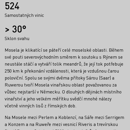
524
Samostatných vinic
> 30°
Sklon svahu
Mosela je klikatící se páteří celé moselské oblasti. Během
své pouti severovýchodním směrem k soutoku s Rýnem se
neustále stáčí a vytváří tolik meandrů, že její tok potřebuje
250 km k překonání vzdálenosti, která je vzdušnou čarou
poloviční. Spolu se svými dvěma přítoky Sárou (Saar) a
Ruwerou tvoří Mosela vinařskou oblast považovanou za
vůbec nejstarší v Německu. O dlouhých dějinách místního
vinařství a jeho velkém měřítku svědčí mnohé nálezy
včetně vinných lisů z římských dob.
Na Mosele mezi Perlem a Koblenzí, na Sáře mezi Serrigem
a Konzem a na Ruweře mezi vesnicí Riveris a trevírskou