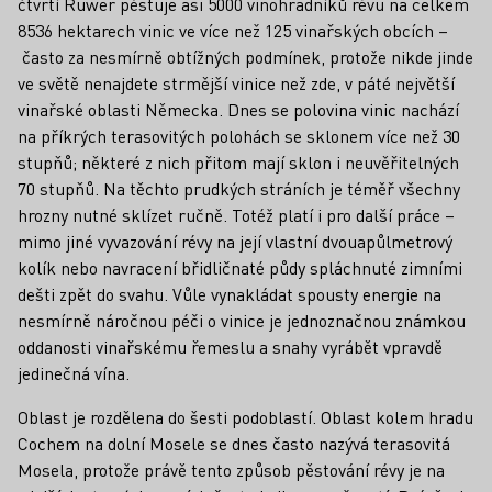
čtvrtí Ruwer pěstuje asi 5000 vinohradníků révu na celkem
8536 hektarech vinic ve více než 125 vinařských obcích –
často za nesmírně obtížných podmínek, protože nikde jinde
ve světě nenajdete strmější vinice než zde, v páté největší
vinařské oblasti Německa. Dnes se polovina vinic nachází
na příkrých terasovitých polohách se sklonem více než 30
stupňů; některé z nich přitom mají sklon i neuvěřitelných
70 stupňů. Na těchto prudkých stráních je téměř všechny
hrozny nutné sklízet ručně. Totéž platí i pro další práce –
mimo jiné vyvazování révy na její vlastní dvouapůlmetrový
kolík nebo navracení břidličnaté půdy spláchnuté zimními
dešti zpět do svahu. Vůle vynakládat spousty energie na
nesmírně náročnou péči o vinice je jednoznačnou známkou
oddanosti vinařskému řemeslu a snahy vyrábět vpravdě
jedinečná vína.
Oblast je rozdělena do šesti podoblastí. Oblast kolem hradu
Cochem na dolní Mosele se dnes často nazývá terasovitá
Mosela, protože právě tento způsob pěstování révy je na