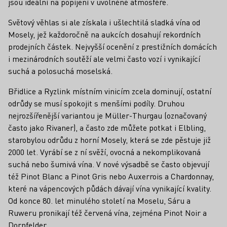
jsou ideální na popíjení v uvolněné atmosféře.
Světový věhlas si ale získala i ušlechtilá sladká vína od
Mosely, jež každoročně na aukcích dosahují rekordních
prodejních částek. Nejvyšší ocenění z prestižních domácích
i mezinárodních soutěží ale velmi často vozí i vynikající
suchá a polosuchá moselská.
Břidlice a Ryzlink místním vinicím zcela dominují, ostatní
odrůdy se musí spokojit s menšími podíly. Druhou
nejrozšířenější variantou je Müller-Thurgau (označovaný
často jako Rivaner), a často zde můžete potkat i Elbling,
starobylou odrůdu z horní Mosely, která se zde pěstuje již
2000 let. Vyrábí se z ní svěží, ovocná a nekomplikovaná
suchá nebo šumivá vína. V nové výsadbě se často objevují
též Pinot Blanc a Pinot Gris nebo Auxerrois a Chardonnay,
které na vápencových půdách dávají vína vynikající kvality.
Od konce 80. let minulého století na Moselu, Sáru a
Ruweru pronikají též červená vína, zejména Pinot Noir a
Dornfelder.