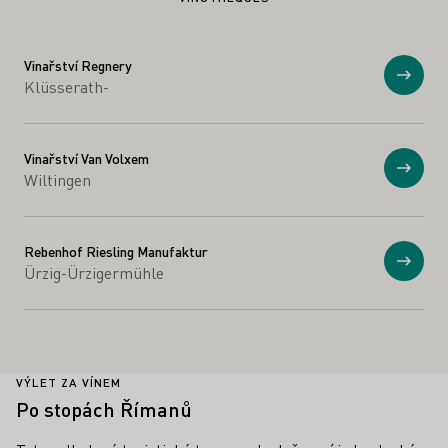
Vinařství Regnery
Zobraz
Klüsserath-
Vinařství Van Volxem
Zobraz
Wiltingen
Rebenhof Riesling Manufaktur
Zobraz
Ürzig-Ürzigermühle
VÝLET ZA VÍNEM
Po stopách Římanů