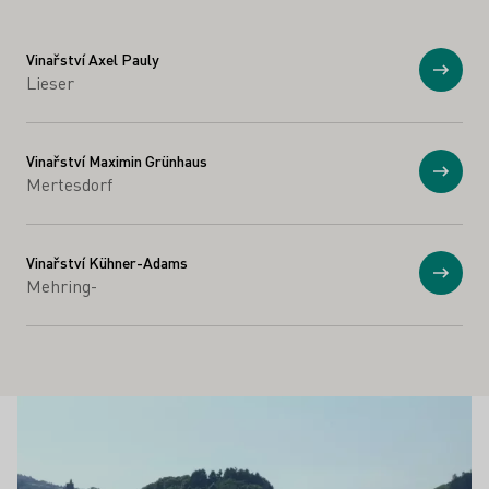
Vinařství Axel Pauly
Zobraz
Lieser
Vinařství Maximin Grünhaus
Zobraz
Mertesdorf
Vinařství Kühner-Adams
Zobraz
Mehring-
Vinařské památky
Zjistěte více