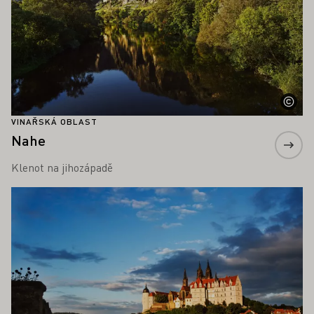
VINAŘSKÁ OBLAST
Nahe
Klenot na jihozápadě
Zjistěte více