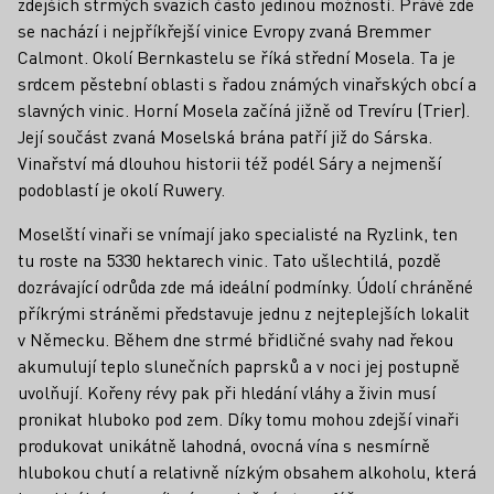
zdejších strmých svazích často jedinou možností. Právě zde
se nachází i nejpříkřejší vinice Evropy zvaná Bremmer
Calmont. Okolí Bernkastelu se říká střední Mosela. Ta je
srdcem pěstební oblasti s řadou známých vinařských obcí a
slavných vinic. Horní Mosela začíná jižně od Trevíru (Trier).
Její součást zvaná Moselská brána patří již do Sárska.
Vinařství má dlouhou historii též podél Sáry a nejmenší
podoblastí je okolí Ruwery.
Moselští vinaři se vnímají jako specialisté na Ryzlink, ten
tu roste na 5330 hektarech vinic. Tato ušlechtilá, pozdě
dozrávající odrůda zde má ideální podmínky. Údolí chráněné
příkrými stráněmi představuje jednu z nejteplejších lokalit
v Německu. Během dne strmé břidličné svahy nad řekou
akumulují teplo slunečních paprsků a v noci jej postupně
uvolňují. Kořeny révy pak při hledání vláhy a živin musí
pronikat hluboko pod zem. Díky tomu mohou zdejší vinaři
produkovat unikátně lahodná, ovocná vína s nesmírně
hlubokou chutí a relativně nízkým obsahem alkoholu, která