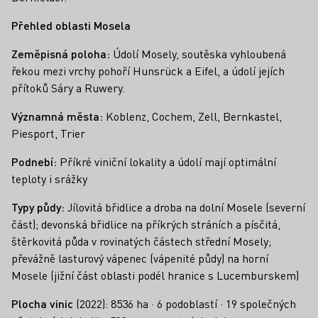
Přehled oblasti Mosela
Zeměpisná poloha:
Údolí Mosely, soutěska vyhloubená
řekou mezi vrchy pohoří Hunsrück a Eifel, a údolí jejích
přítoků Sáry a Ruwery.
Významná města:
Koblenz, Cochem, Zell, Bernkastel,
Piesport, Trier
Podnebí:
Příkré viniční lokality a údolí mají optimální
teploty i srážky
Typy půdy:
Jílovitá břidlice a droba na dolní Mosele (severní
část); devonská břidlice na příkrých stráních a písčitá,
štěrkovitá půda v rovinatých částech střední Mosely;
převážně lasturový vápenec (vápenité půdy) na horní
Mosele (jižní část oblasti podél hranice s Lucemburskem)
Plocha vinic
(2022): 8536 ha · 6 podoblastí · 19 společných