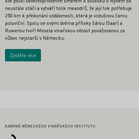
své pouti severovýchodním směrem k soutoku s Rýnem se
neustále stáčí a vytváří tolik meandrů, že její tok potřebuje
250 km k překonání vzdálenosti, která je vzdušnou čarou
poloviční. Spolu se svými dvěma přítoky Sárou (Saar) a
Ruwerou tvoří Mosela vinařskou oblast považovanou za
vůbec nejstarší v Německu.
Zjistěte více
Zápatí
KAMPAŇ NĚMECKÉHO VINAŘSKÉHO INSTITUTU