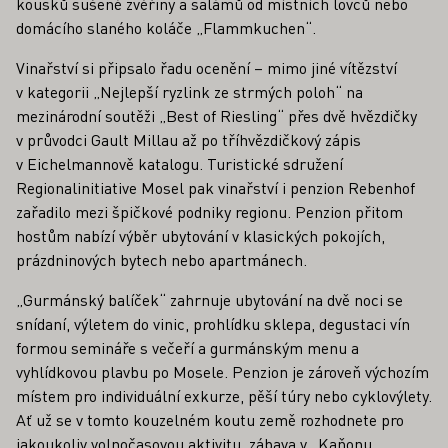
kousků sušené zvěřiny a salámů od místních lovců nebo
domácího slaného koláče „Flammkuchen“.
Vinařství si připsalo řadu ocenění – mimo jiné vítězství
v kategorii „Nejlepší ryzlink ze strmých poloh“ na
mezinárodní soutěži „Best of Riesling“ přes dvě hvězdičky
v průvodci Gault Millau až po tříhvězdičkový zápis
v Eichelmannově katalogu. Turistické sdružení
Regionalinitiative Mosel pak vinařství i penzion Rebenhof
zařadilo mezi špičkové podniky regionu. Penzion přitom
hostům nabízí výběr ubytování v klasických pokojích,
prázdninových bytech nebo apartmánech.
„Gurmánský balíček“ zahrnuje ubytování na dvě noci se
snídaní, výletem do vinic, prohlídku sklepa, degustaci vín
formou semináře s večeří a gurmánským menu a
vyhlídkovou plavbu po Mosele. Penzion je zároveň výchozím
místem pro individuální exkurze, pěší túry nebo cyklovýlety.
Ať už se v tomto kouzelném koutu země rozhodnete pro
jakoukoliv volnočasovou aktivitu, zábava v „Kaňonu