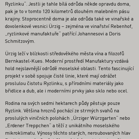
Ryzlinku“. Jestli je tahle bílá odrůda někde opravdu doma,
pak je to v tomto 120 kilometrů dlouhém malebném pásu
krajiny. Stoprocentně doma je ale odrůda také ve vinařské a
dovolenkové vesnici Ürzig – zejména ve vinařství Rebenhof,
„ryzlinkové manufaktuře“ patřící Johannesovi a Doris
Schmitzovým.
Ürzig leží v blízkosti středověkého města vína a filozofů
Bernkastel-Kues. Moderní prostředí Manufaktury vzdává
hold nejslavnější odrůdě moselské oblasti. Tento fascinující
projekt v sobě spojuje čisté linie, které mají odrážet
proslulou čistotu Ryzlinku, s přírodními materiály jako
břidlice a dub, ale i moderními prvky jako sklo nebo ocel.
Rodina na svých sedmi hektarech půdy pěstuje pouze
Ryzlink. Většina hroznů pochází ze strmých svahů na
proslulých viničních polohách „Ürziger Würzgarten“ nebo
„Erdener Treppchen“ a těží z unikátního moselského
mikroklimatu. Výnosy těchto starých, neroubovaných hlav