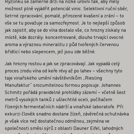
Ryzlinku se záměrně drží na nízké úrovni tak, aby měly
možnost plně vyjádřit potenciál vinic. Selektivní ruční sběr,
šetrné zpracování, pomalé, přirozené kvašení a zrání – to
vše se tu považuje za samozřejmost. Je to nejlepší způsob
jak zajistit, aby se do vína dostalo vše, co hrozny získaly na
místě, kde dozrály: koncentrované, dlouho trvající ovocné
aroma a výraznou mineralitu z půd tvořených červenou
břidlicí nebo slepencem, jež jsou zde běžné.
Jak hrozny rostou a jak se zpracovávají. Jak vypadá celý
proces zrodu vína od keře révy až po lahev – všechny tyto
taje vinařského umění návštěvníkům „Riesling
Manufaktur“ srozumitelnou formou popisuje. Johannes
Schmitz pořádá pravidelné prohlídky zázemí – včetně šest
metrů vysokých tanků z ušlechtilé oceli, počítačem
řízených fermentačních nádrží a vinařské laboratoře. Při
exkurzi člověk snadno dostane žízeň, závěrečná ochutnávka
je však více než dostatečnou odměnou, zejména ve
společnosti směsi sýrů z oblasti Dauner Eifel, lahodných