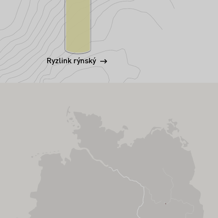
Ryzlink rýnský