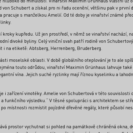
 hluboko do minulosti. Vinařství Maximin Grünhaus vlastní už od 
 von Schubert a získal pro ni řadu ocenění, většinu pak v první d
je a pracuje s manželkou Amelií. Od té doby je vinařství znám
linky.
lší kroky kupředu. Už jen prostředí, v němž se vinařství nachází,
odní divoké byliny. Celý viniční svah patří rodině von Schubertov
t i na etiketě: Abtsberg, Herrenberg, Bruderberg.
ásti moselské oblasti. V době globálního oteplování je to ale sp
zejména touto odrůdou, vinařství Maximin Grünhaus lahvuje tak
gantní vína. Jejich suché ryzlinky mají říznou kyselinku a lahod
e i zařízení vinotéky. Amelie von Schubertová v této souvislosti
 a funkčního výsledku.“ V těsné spolupráci s architektem se stř
 po místnosti rozmístit pojízdné dřevěné regály, které působí 
 dává prostor vychutnat si pohled na památkově chráněná okna, 