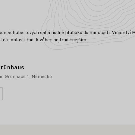
ě von Schubertových sahá hodně hluboko do minulosti. Vinařství
 této oblasti řadí k vůbec nejtradičnějším.
Grünhaus
n Grünhaus 1
Německo