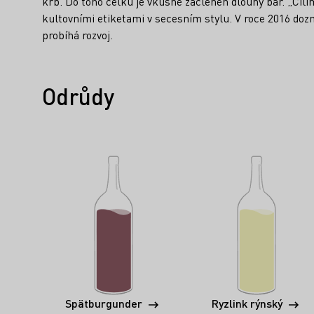
krb. Do toho celku je vkusně začleněn dlouhý bar. „Cílí
kultovními etiketami v secesním stylu. V roce 2016 dozna
probíhá rozvoj.
Odrůdy
Spätburgunder
Ryzlink rýnský