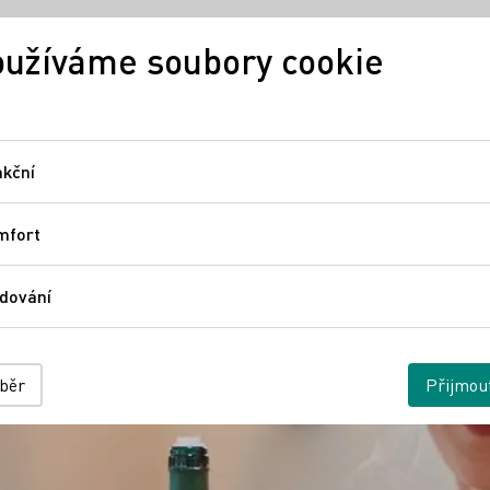
užíváme soubory cookie
Německé víno
Regiony
N
kční
Funkční
mfort
Comfort
dování
Sledování
ýběr
Přijmou