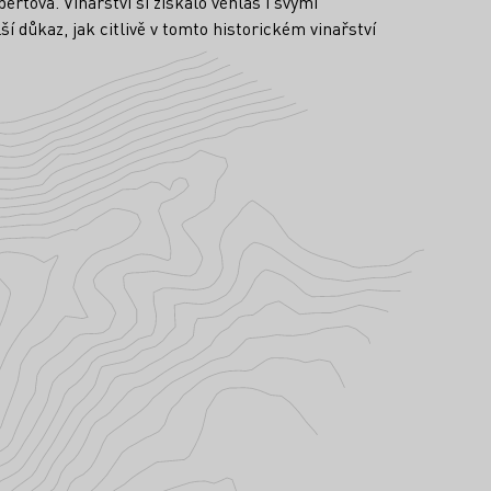
rtová. Vinařství si získalo věhlas i svými
ší důkaz, jak citlivě v tomto historickém vinařství