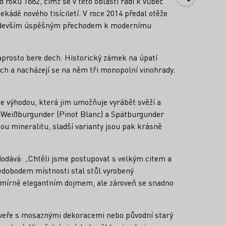
roku 1882, čímž se v této oblasti řadí k vůbec
ekádě nového tisíciletí. V roce 2014 předal otěže
é především úspěšným přechodem k modernímu
 naprosto bere dech: Historický zámek na úpatí
ých a nacházejí se na něm tři monopolní vinohrady.
íše výhodou, která jim umožňuje vyrábět svěží a
é Weißburgunder (Pinot Blanc) a Spätburgunder
nou mineralitu, sladší varianty jsou pak krásně
 dodává: „Chtěli jsme postupovat s velkým citem a
edobodem místnosti stal stůl vyrobený
nesmírně elegantním dojmem, ale zároveň se snadno
dveře s mosaznými dekoracemi nebo původní starý