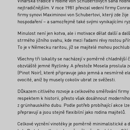
Vinařská tradice v rodině von Schubertových sahá hodně
nejtradičnějším. V roce 1981 převzal vedení firmy Conrad
firmy synovi Maximinovi von Schubertovi, který zde ži
hospodaření – a samozřejmě také svými vynikajícími ryz
Minulost není jen kotva, ale i motivace dělat další a da
strmého jižního svahu, kde mezi řadami révy rostou přír
To je v Německu raritou, jíž se majitelé mohou pochlubi
Všechny tři lokality se nacházejí v poměrně chladnější č
obzvláště jemné Ryzlinky. A přestože Mosela proslula 
(Pinot Noir), které připravuje jako jemná a nesmírně ele
ovocité, aniž by musely cokoliv ubrat ze svěžesti.
Důkazem citlivého rozvoje a celkového směřování firmy j
respektem k historii, přesto však dosáhnout moderního
z grünhauského dubu. Podle potřeb probíhající akce lze
přepravují a jsou stejně flexibilní jako rodina majitelů.
Celkové vyznění vinotéky je poměrně minimalistické a