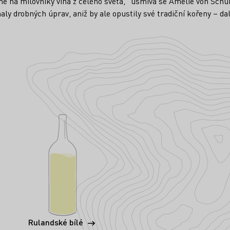
me na milovníky vína z celého světa,“ usmívá se Amelie von Schube
ly drobných úprav, aniž by ale opustily své tradiční kořeny – dal
Rulandské bílé