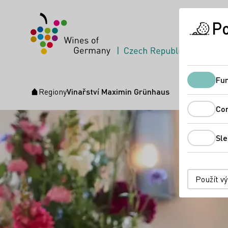
Po
Fun
Regiony
Vinařství Maximin Grünhaus
Úvodní stránka
Co
Sle
Použít v