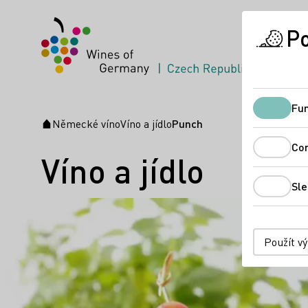
Po
Fun
Německé víno
Víno a jídlo
Punch
Úvodní stránka
Co
Víno a jídlo
Sle
Použít v