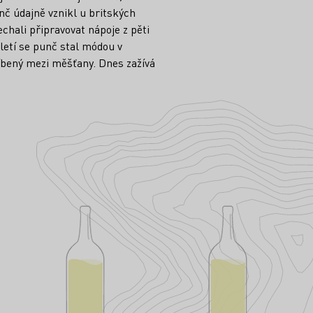
nč údajně vznikl u britských
nechali připravovat nápoje z pěti
oletí se punč stal módou v
líbený mezi měšťany. Dnes zažívá