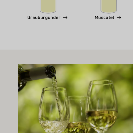
Grauburgunder
Muscatel
VÁS MOHLO ZAJÍMAT TAKÉ
Zjistěte více