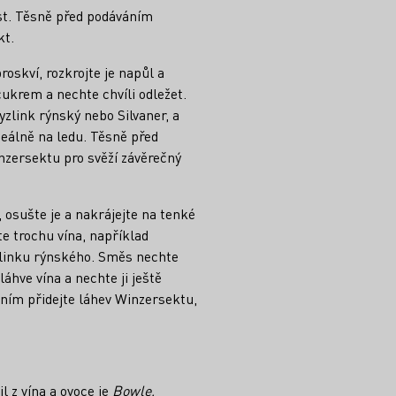
st. Těsně před podáváním
kt.
oskví, rozkrojte je napůl a
ukrem a nechte chvíli odležet.
yzlink rýnský nebo Silvaner, a
eálně na ledu. Těsně před
zersektu pro svěží závěrečný
osušte je a nakrájejte na tenké
e trochu vína, například
linku rýnského. Směs nechte
láhve vína a nechte ji ještě
ním přidejte láhev Winzersektu,
jl z vína a ovoce je
Bowle,