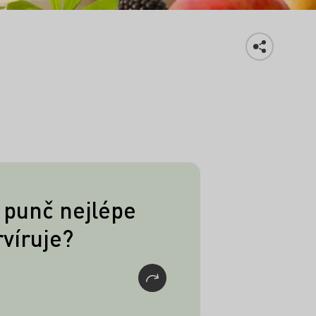
 punč nejlépe
 tohoto oblíbeného
rvíruje?
oje je ideální velká
s kulovitým tvarem.