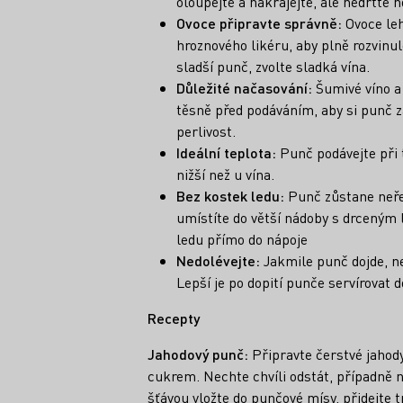
oloupejte a nakrájejte, ale nedrťte h
Ovoce připravte správně:
Ovoce leh
hroznového likéru, aby plně rozvinu
sladší punč, zvolte sladká vína.
Důležité načasování:
Šumivé víno a 
těsně před podáváním, aby si punč z
perlivost.
Ideální teplota:
Punč podávejte při t
nižší než u vína.
Bez kostek ledu:
Punč zůstane neře
umístíte do větší nádoby s drceným
ledu přímo do nápoje
Nedolévejte:
Jakmile punč dojde, n
Lepší je po dopití punče servírovat d
Recepty
Jahodový punč:
Připravte čerstvé jahody
cukrem. Nechte chvíli odstát, případně na
šťávou vložte do punčové mísy, přidejte t