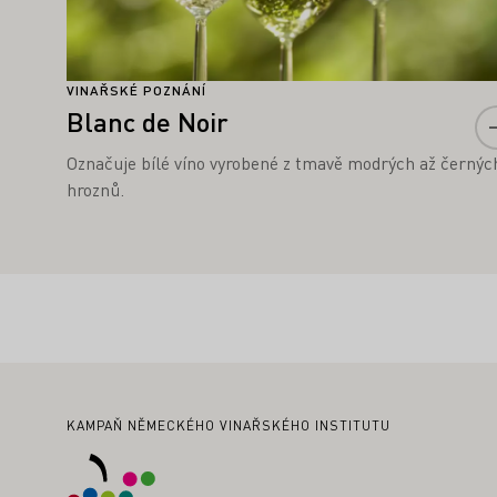
VINAŘSKÉ POZNÁNÍ
Blanc de Noir
Označuje bílé víno vyrobené z tmavě modrých až černýc
hroznů.
Zápatí
KAMPAŇ NĚMECKÉHO VINAŘSKÉHO INSTITUTU