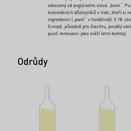
odvozený od anglického slova „bowl“. Pu
koloniálních důstojníků v Indii, kteří si 
ingrediencí („panč“ v hindštině). V 18. st
Evropě, původně pro šlechtu, později ob
punč renesanci jako svěží letní koktejl.
Odrůdy