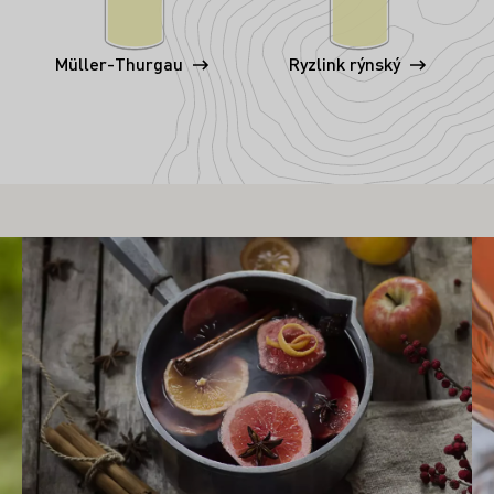
Müller-Thurgau
Ryzlink rýnský
Zjistěte více
Zji