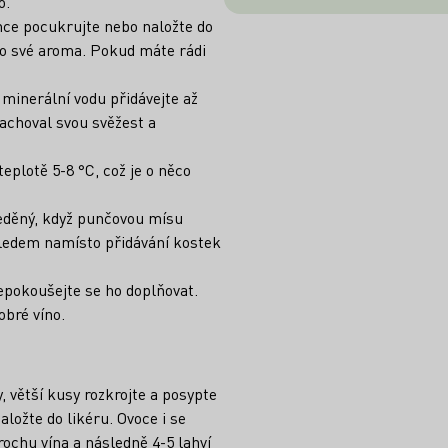
o.
ce pocukrujte nebo naložte do
lo své aroma. Pokud máte rádi
minerální vodu přidávejte až
achoval svou svěžest a
eplotě 5-8 °C, což je o něco
děný, když punčovou mísu
 ledem namísto přidávání kostek
epokoušejte se ho doplňovat.
obré víno.
, větší kusy rozkrojte a posypte
ložte do likéru. Ovoce i se
rochu vína a následně 4-5 lahví