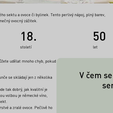
ého sektu a ovoce či bylinek. Tento perlivý nápoj, plný barev,
inečný ovocný zážitek.
18.
50
století
let
ůžete udělat mnoho chyb, pokud
V čem se
nče se skládají jen z několika
Pro podávání
se
míchaného náp
e tak dobrý, jak kvalitní je
lou volbou je německé víno,
mísa, často 
ekt.
stvé a zralé ovoce. Pečlivě ho