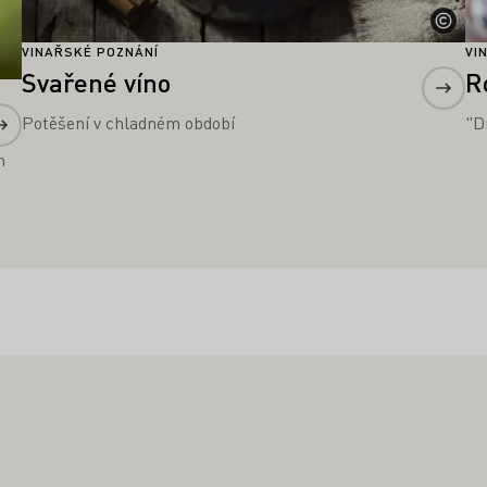
VINAŘSKÉ POZNÁNÍ
VI
Svařené víno
R
Potěšení v chladném období
"D
h