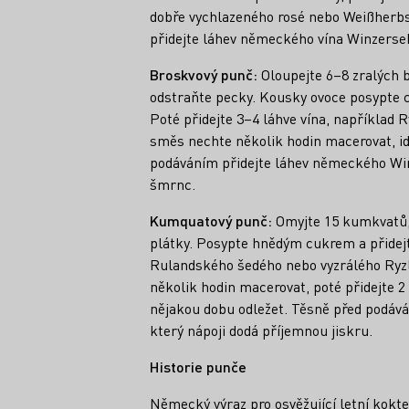
dobře vychlazeného rosé nebo Weißherb
přidejte láhev německého vína Winzerse
Broskvový punč:
Oloupejte 6–8 zralých br
odstraňte pecky. Kousky ovoce posypte c
Poté přidejte 3–4 láhve vína, například R
směs nechte několik hodin macerovat, id
podáváním přidejte láhev německého Win
šmrnc.
Kumquatový punč:
Omyjte 15 kumkvatů, 
plátky. Posypte hnědým cukrem a přidejt
Rulandského šedého nebo vyzrálého Ryz
několik hodin macerovat, poté přidejte 2 
nějakou dobu odležet. Těsně před podává
který nápoji dodá příjemnou jiskru.
Historie punče
Německý výraz
pro osvěžující letní kokte