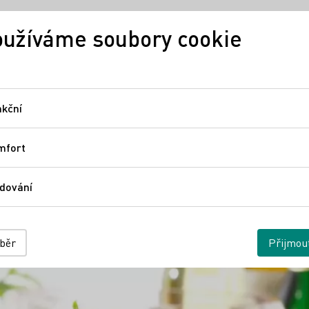
užíváme soubory cookie
Německé víno
Regiony
N
kční
Funkční
mfort
Comfort
dování
Sledování
ýběr
Přijmou