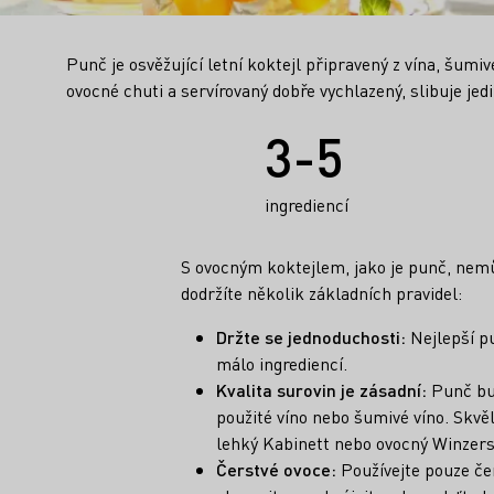
Punč je osvěžující letní koktejl připravený z vína, šumiv
ovocné chuti a servírovaný dobře vychlazený, slibuje jed
Fakta
3-5
ingrediencí
S ovocným koktejlem, jako je punč, nem
dodržíte několik základních pravidel:
Držte se jednoduchosti:
Nejlepší pu
málo ingrediencí.
Kvalita surovin je zásadní:
Punč bud
použité víno nebo šumivé víno. Skvě
lehký Kabinett nebo ovocný Winzers
Čerstvé ovoce:
Používejte pouze čer