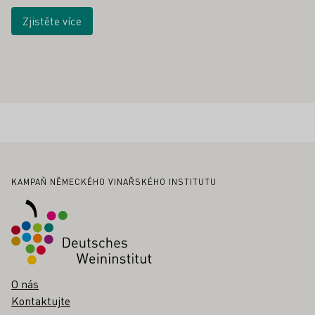
Zjistěte více
Zápatí
KAMPAŇ NĚMECKÉHO VINAŘSKÉHO INSTITUTU
O nás
Kontaktujte