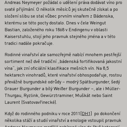
Andreas Neymeyer požádal o udělení práva dodávat víno pro
svaté přijímání. O několik měsíců jej skutečně získal a po
složení slibu se stal vůbec prvním vinařem z Bádenska,
kterému se této pocty dostalo. Dnes v čele Weingut
Bastian, založeného roku 1868 v Endingenu v oblasti
Kaiserstuhlu, stojí jeho pravnuk stejného jména a v této
tradici nadále pokračuje.
Rodinné vinařství ale samozřejmě nabízí mnohem pestřejší
sortiment než dvě tradiční „bádenská fortifikovaná jakostní
vína“, jak zní oficiální klasifikace mešních vín. Na 8,5
hektarech vinohradů, které vinařství obhospodařuje, rostou
převážně burgundské odrůdy – modrý Spätburgunder, šedý
Grauer Burgunder a bílý Weißer Burgunder –, ale i Müller-
Thurgau, Ryzlink, Gewürztraminer, Muškát nebo Saint
Laurent (Svatovavřinecké).
Když do rodinného podniku v roce 2011
[DH1]
po dokončení
několika stáží a studií vinařství a enologie vstoupil pravnuk
Andreas Neymeyer, rozdělil nabízená vína do čtyř kategorií: