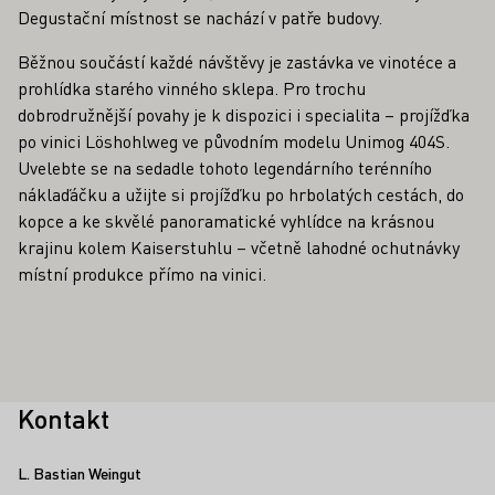
Degustační místnost se nachází v patře budovy.
Běžnou součástí každé návštěvy je zastávka ve vinotéce a
prohlídka starého vinného sklepa. Pro trochu
dobrodružnější povahy je k dispozici i specialita – projížďka
po vinici Löshohlweg ve původním modelu Unimog 404S.
Uvelebte se na sedadle tohoto legendárního terénního
náklaďáčku a užijte si projížďku po hrbolatých cestách, do
kopce a ke skvělé panoramatické vyhlídce na krásnou
krajinu kolem Kaiserstuhlu – včetně lahodné ochutnávky
místní produkce přímo na vinici.
Kontakt
L. Bastian Weingut