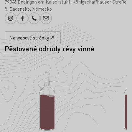
79346 Endingen am Kaiserstuhl
Königschaffhauser Straße
8
Bádensko
Německo
Instagram
Facebook
Telefonní číslo
Přidání e-mailu
Na webové stránky
Pěstované odrůdy révy vinné