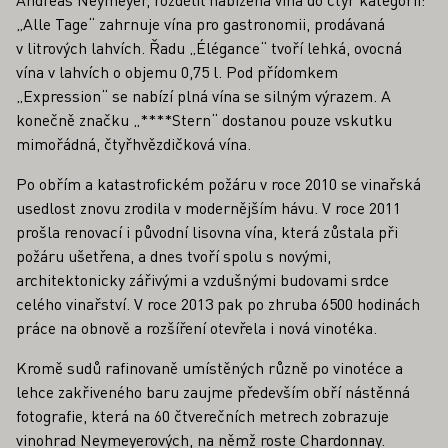
„Alle Tage“ zahrnuje vína pro gastronomii, prodávaná
v litrových lahvích. Řadu „Élégance“ tvoří lehká, ovocná
vína v lahvích o objemu 0,75 l. Pod přídomkem
„Expression“ se nabízí plná vína se silným výrazem. A
konečně značku „****Stern“ dostanou pouze vskutku
mimořádná, čtyřhvězdičková vína.
Po obřím a katastrofickém požáru v roce 2010 se vinařská
usedlost znovu zrodila v modernějším hávu. V roce 2011
prošla renovací i původní lisovna vína, která zůstala při
požáru ušetřena, a dnes tvoří spolu s novými,
architektonicky zářivými a vzdušnými budovami srdce
celého vinařství. V roce 2013 pak po zhruba 6500 hodinách
práce na obnově a rozšíření otevřela i nová vinotéka.
Kromě sudů rafinovaně umístěných různě po vinotéce a
lehce zakřiveného baru zaujme především obří nástěnná
fotografie, která na 60 čtverečních metrech zobrazuje
vinohrad Neymeyerových, na němž roste Chardonnay.