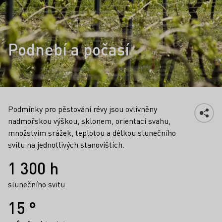
Podnebí a počasí
Podmínky pro pěstování révy jsou ovlivněny
nadmořskou výškou, sklonem, orientací svahu,
množstvím srážek, teplotou a délkou slunečního
svitu na jednotlivých stanovištích.
Fakta
1 300 h
slunečního svitu
15 °