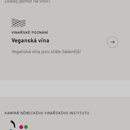
Divoký porost na vinici
Zjistěte více
VINAŘSKÉ POZNÁNÍ
Veganská vína
Veganská vína jsou stále žádanější
Zápatí
KAMPAŇ NĚMECKÉHO VINAŘSKÉHO INSTITUTU