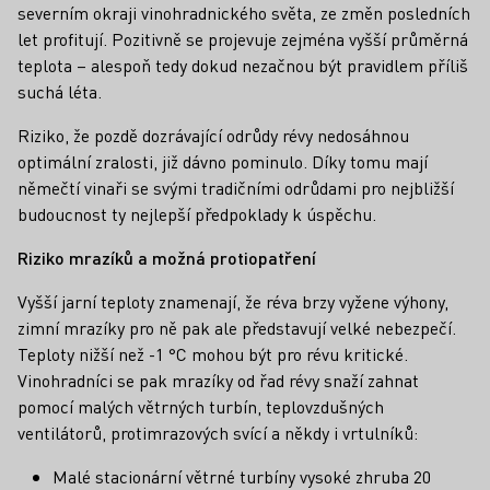
severním okraji vinohradnického světa, ze změn posledních
let profitují. Pozitivně se projevuje zejména vyšší průměrná
teplota – alespoň tedy dokud nezačnou být pravidlem příliš
suchá léta.
Riziko, že pozdě dozrávající odrůdy révy nedosáhnou
optimální zralosti, již dávno pominulo. Díky tomu mají
němečtí vinaři se svými tradičními odrůdami pro nejbližší
budoucnost ty nejlepší předpoklady k úspěchu.
Riziko mrazíků a možná protiopatření
Vyšší jarní teploty znamenají, že réva brzy vyžene výhony,
zimní mrazíky pro ně pak ale představují velké nebezpečí.
Teploty nižší než -1 °C mohou být pro révu kritické.
Vinohradníci se pak mrazíky od řad révy snaží zahnat
pomocí malých větrných turbín, teplovzdušných
ventilátorů, protimrazových svící a někdy i vrtulníků:
Malé stacionární větrné turbíny vysoké zhruba 20