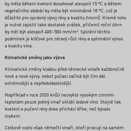
by měla během kvetení dosahovat alespoň 15 °C a během
vegetačního období by měla být minimálně 18 °C, což je
důležité pro správný vývoj révy a kvalitu hroznů. Kromě toho
je nutné zajistit také dostatek srážek, přičemž roční úhrn
by měl být alespoň 400–500 mm/m². Splnění těchto
podmínek je klíčové pro zdravý růst révy a optimální výnos
a kvalitu vína.
Klimatické změny jako výzva
Klimatické změny kladou před německé vinaře každoročně
nové a nové výzvy, neboť počasí začíná být čím dál
extrémnější a nepředvídatelnější.
Například v roce 2020 kvůli nezvykle vysokým zimním
teplotám pouze jediný vinař sklidil ledové víno. Stejně tak
kvetení a pučení révy dnes přichází dříve, než bývalo
zvykem.
Celkově vzato však němečtí vinaři, kteří pracují na samém