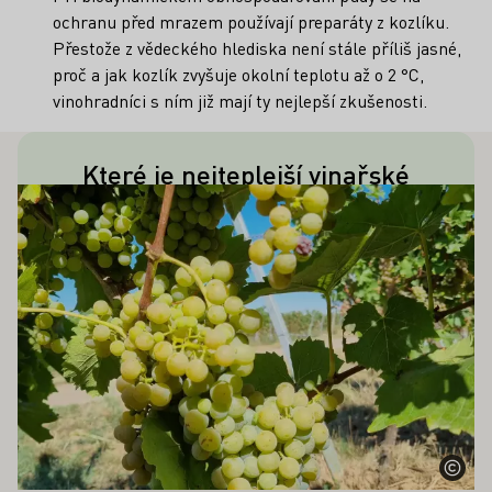
ochranu před mrazem používají preparáty z kozlíku.
Přestože z vědeckého hlediska není stále příliš jasné,
proč a jak kozlík zvyšuje okolní teplotu až o 2 °C,
vinohradníci s ním již mají ty nejlepší zkušenosti.
Které je nejteplejší vinařské
Tento titul drží Freiburg im Breisgau s
OHLO ZAJÍMAT TAKÉ
Zjistěte více
město v Německu?
ročním průměrem kolem 10,5 °C,
následovaný Oppenheimem v
Rheinhessen.