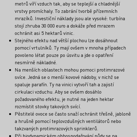
metrů víří vzduch tak, aby se teplejší a chladnější
vrstvy promíchaly. To zabrání tvorbě přízemních
mrazíků. Investiční náklady jsou ale vysoké: turbína
stojí zhruba 30 000 euro a dokáže před mrazem
ochránit asi 5 hektarů vinic.
Stejného efektu nad větší plochou lze dosáhnout
pomocí vrtulníků. Ty mají ovšem v mnoha případech
povoleno létat pouze po úsvitu a jde o opatření
nesmírně nákladné.
Na menších oblastech mohou pomoci protimrazové
svíce. Jedná se o menší kovové nádoby, v nichž se
spaluje parafín. Ty na vinici vytvoří tah a zajistí
cirkulaci vzduchu. Aby se ovšem dosáhlo
požadovaného efektu, je nutné na jeden hektar
rozmístit stovky takových svící.
Pěstitelé ovoce se často snaží ochránit třešně, jabloně
a hrušně pomocí teplovzdušných ventilátorů nebo
takzvaných protimrazových sprinklerů.
Při biodynamickém obhospodařování půdy se na