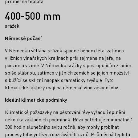
průměrná teplota
400-500 mm
srážek
Německé počasí
V Německu většina srážek spadne během léta, zatímco
v jižních vinařských krajinách prší zejména na jaře, na
podzim a v zimě. V Německu srážky s postupujícím zráním
spíše slábnou, zatímco v jižních zemích se jejich množství
s blížící se sklizní naopak dramaticky zvyšuje. Tyto
klimatické faktory mají na německé víno zásadní vliv.
Ideální klimatické podmínky
Klimatické požadavky na pěstování révy vyžadují splnění
několika základních podmínek. Réva potřebuje minimálně 1
300 hodin slunečního svitu ročně, aby mohly probíhat
procesy fotosyntézy a dozrávání hroznů. Průměrná teplota