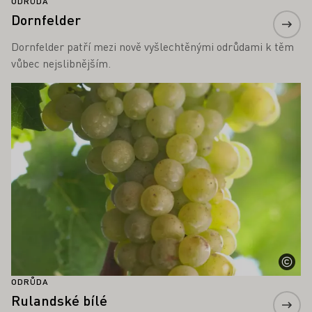
ODRŮDA
Dornfelder
Dornfelder patří mezi nově vyšlechtěnými odrůdami k těm
vůbec nejslibnějším.
Zjistěte více
ODRŮDA
Rulandské bílé