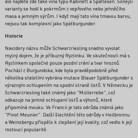
ale najdete zde také vína typu Kabinett a Spätlesen. Silnější
varianty se hodí k pokrmům z vepřového nebo jehněčího
masa a jemným sýrům. I když mají tato vína tmavou barvu,
nejsou tak komplexní jako Spätburgunder.
Historie
Navzdory názvu může Schwarzriesling snadno vyvolat
mylný dojem, že je příbuzný Ryzlinku. Ve skutečnosti má s
Ryzlinkem společné pouze pozdní zrání a tvar hroznů.
Pochází z Burgundska, kde byla pravděpodobně před
několika staletími vybrána mutace Blauer Spätburgunder s
výrazným ochlupením na spodní straně listů. V Německu je
Schwarzriesling také známý jako "Müllerrebe", což
odkazuje na jemné ochlupení listů a výhonů, které
připomíná mouku. Ve Francii je tato odrůda známá jako
"Pinot Meunier". Další šlechtění této odrůdy v Heilbronnu
a Weinsbergu přispělo k zlepšení její kvality, což vedlo k její
rostoucí popularitě.