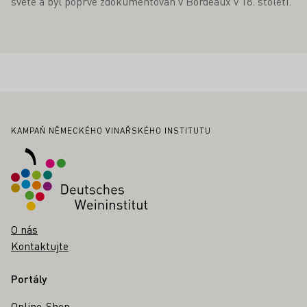
světě a byl poprvé zdokumentován v Bordeaux v 18. století.
Zápatí
KAMPAŇ NĚMECKÉHO VINAŘSKÉHO INSTITUTU
O nás
Kontaktujte
Portály
Online-Shop