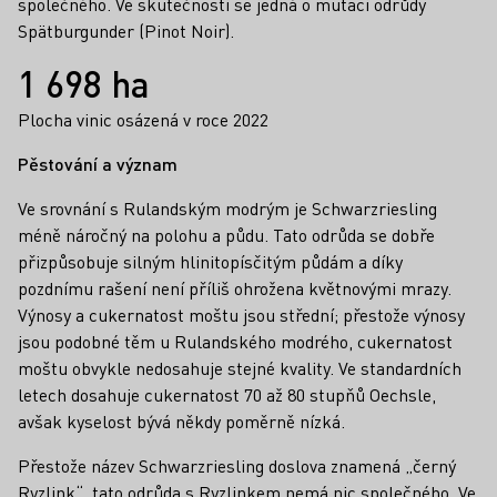
společného. Ve skutečnosti se jedná o mutaci odrůdy
Spätburgunder (Pinot Noir).
Fakta
1 698 ha
Plocha vinic osázená v roce 2022
Pěstování a význam
Ve srovnání s Rulandským modrým je Schwarzriesling
méně náročný na polohu a půdu. Tato odrůda se dobře
přizpůsobuje silným hlinitopísčitým půdám a díky
pozdnímu rašení není příliš ohrožena květnovými mrazy.
Výnosy a cukernatost moštu jsou střední; přestože výnosy
jsou podobné těm u Rulandského modrého, cukernatost
moštu obvykle nedosahuje stejné kvality. Ve standardních
letech dosahuje cukernatost 70 až 80 stupňů Oechsle,
avšak kyselost bývá někdy poměrně nízká.
Přestože název Schwarzriesling doslova znamená „černý
Ryzlink“, tato odrůda s Ryzlinkem nemá nic společného. Ve