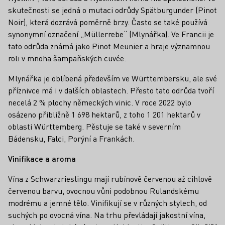
skutečnosti se jedná o mutaci odrůdy Spätburgunder (Pinot
Noir), která dozrává poměrně brzy. Často se také používá
synonymní označení „Müllerrebe“ (Mlynářka). Ve Francii je
tato odrůda známá jako Pinot Meunier a hraje významnou
roli v mnoha šampaňských cuvée.
Mlynářka je oblíbená především ve Württembersku, ale své
příznivce má i v dalších oblastech. Přesto tato odrůda tvoří
necelá 2 % plochy německých vinic. V roce 2022 bylo
osázeno přibližně 1 698 hektarů, z toho 1 201 hektarů v
oblasti Württemberg. Pěstuje se také v severním
Bádensku, Falci, Porýní a Frankách.
Vinifikace a aroma
Vína z Schwarzrieslingu mají rubínově červenou až cihlově
červenou barvu, ovocnou vůni podobnou Rulandskému
modrému a jemné tělo. Vinifikují se v různých stylech, od
suchých po ovocná vína. Na trhu převládají jakostní vína,