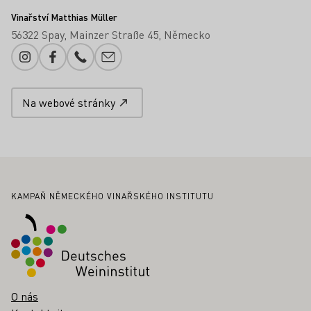
Vinařství Matthias Müller
56322 Spay
Mainzer Straße 45
Německo
Instagram
Facebook
Telefonní číslo
Přidání e-mailu
Na webové stránky
Zápatí
KAMPAŇ NĚMECKÉHO VINAŘSKÉHO INSTITUTU
O nás