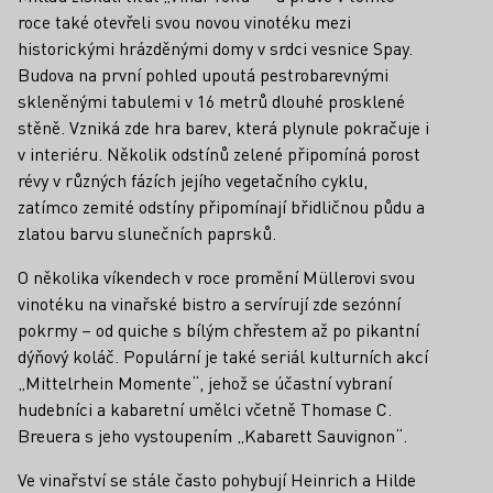
roce také otevřeli svou novou vinotéku mezi
historickými hrázděnými domy v srdci vesnice Spay.
Budova na první pohled upoutá pestrobarevnými
skleněnými tabulemi v 16 metrů dlouhé prosklené
stěně. Vzniká zde hra barev, která plynule pokračuje i
v interiéru. Několik odstínů zelené připomíná porost
révy v různých fázích jejího vegetačního cyklu,
zatímco zemité odstíny připomínají břidličnou půdu a
zlatou barvu slunečních paprsků.
O několika víkendech v roce promění Müllerovi svou
vinotéku na vinařské bistro a servírují zde sezónní
pokrmy – od quiche s bílým chřestem až po pikantní
dýňový koláč. Populární je také seriál kulturních akcí
„Mittelrhein Momente“, jehož se účastní vybraní
hudebníci a kabaretní umělci včetně Thomase C.
Breuera s jeho vystoupením „Kabarett Sauvignon“.
Ve vinařství se stále často pohybují Heinrich a Hilde