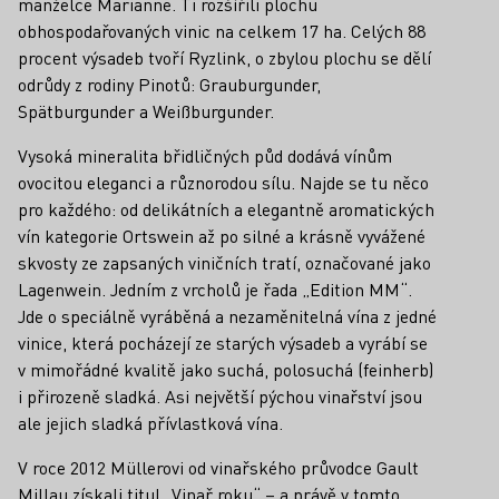
manželce Marianne. Ti rozšířili plochu
obhospodařovaných vinic na celkem 17 ha. Celých 88
procent výsadeb tvoří Ryzlink, o zbylou plochu se dělí
odrůdy z rodiny Pinotů: Grauburgunder,
Spätburgunder a Weißburgunder.
Vysoká mineralita břidličných půd dodává vínům
ovocitou eleganci a různorodou sílu. Najde se tu něco
pro každého: od delikátních a elegantně aromatických
vín kategorie Ortswein až po silné a krásně vyvážené
skvosty ze zapsaných viničních tratí, označované jako
Lagenwein. Jedním z vrcholů je řada „Edition MM“.
Jde o speciálně vyráběná a nezaměnitelná vína z jedné
vinice, která pocházejí ze starých výsadeb a vyrábí se
v mimořádné kvalitě jako suchá, polosuchá (feinherb)
i přirozeně sladká. Asi největší pýchou vinařství jsou
ale jejich sladká přívlastková vína.
V roce 2012 Müllerovi od vinařského průvodce Gault
Millau získali titul „Vinař roku“ – a právě v tomto