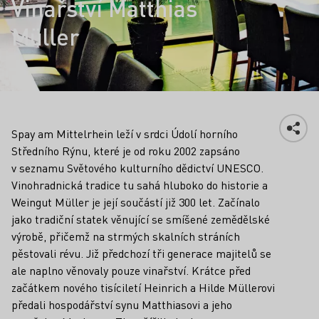
Vinařství Matthias
Müller
Spay am Mittelrhein leží v srdci Údolí horního
Středního Rýnu, které je od roku 2002 zapsáno
v seznamu Světového kulturního dědictví UNESCO.
Vinohradnická tradice tu sahá hluboko do historie a
Weingut Müller je její součástí již 300 let. Začínalo
jako tradiční statek věnující se smíšené zemědělské
výrobě, přičemž na strmých skalních stráních
pěstovali révu. Již předchozí tři generace majitelů se
ale naplno věnovaly pouze vinařství. Krátce před
začátkem nového tisíciletí Heinrich a Hilde Müllerovi
předali hospodářství synu Matthiasovi a jeho