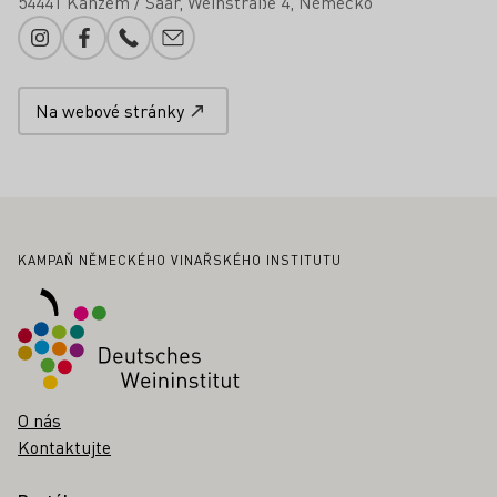
54441 Kanzem / Saar
Weinstraße 4
Německo
Instagram
Facebook
Telefonní číslo
Přidání e-mailu
Na webové stránky
Zápatí
KAMPAŇ NĚMECKÉHO VINAŘSKÉHO INSTITUTU
O nás
Kontaktujte