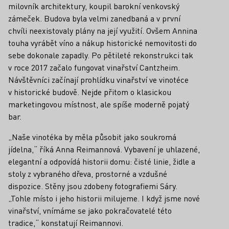
milovník architektury, koupil barokní venkovský
zámeček. Budova byla velmi zanedbaná a v první
chvíli neexistovaly plány na její využití. Ovšem Annina
touha vyrábět víno a nákup historické nemovitosti do
sebe dokonale zapadly. Po pětileté rekonstrukci tak
v roce 2017 začalo fungovat vinařství Cantzheim.
Návštěvníci začínají prohlídku vinařství ve vinotéce
v historické budově. Nejde přitom o klasickou
marketingovou místnost, ale spíše moderně pojatý
bar.
„Naše vinotéka by měla působit jako soukromá
jídelna,“ říká Anna Reimannová. Vybavení je uhlazené,
elegantní a odpovídá historii domu: čisté linie, židle a
stoly z vybraného dřeva, prostorné a vzdušné
dispozice. Stěny jsou zdobeny fotografiemi Sáry.
„Tohle místo i jeho historii milujeme. I když jsme nové
vinařství, vnímáme se jako pokračovatelé této
tradice,“ konstatují Reimannovi.