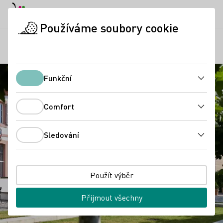
Denní režim
Darkmode
Zavří
Otevř
Používáme soubory cookie
Regiony
Vinařství Cantzheim GbR
Úvodní stránka
Funkční
Funkční
Comfort
Comfort
Sledování
Sledování
Použít výběr
Přijmout všechny