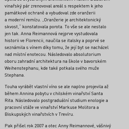
vinařský pár zrenovoval areál s respektem k jeho
památkové ochraně a vybudoval zde oranžerii
a moderní remízu. „Oranžerie je architektonický
skvost,“ konstatovala porota. To vše se ale nestalo
jen tak. Anna Reimannová nejprve vystudovala
historii ve Florencii, naučila se italsky a poprvé se
seznámila s vínem díky tomu, že její byt se nacházel
nad místní enotecou. Následovalo absolutorium
oboru zahradní architektura na škole v bavorském
Weihenstephanu, kde také potkala svého muže
Stephana.
Touha vyrábět vlastní víno se ale naplno projevila až
během Annina pobytu v chilském vinařství Santa
Rita. Následovalo postgraduální studium enologie a
pracovní stáže ve vinařství Markuse Molitora a
Biskupských vinařstvích v Trevíru.
Pak přišel rok 2007 a otec Anny Reimannové, vášnivý