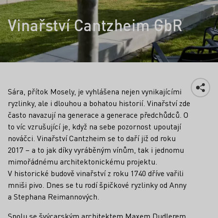
Vinařství Cantzheim GbR
Sára, přítok Mosely, je vyhlášena nejen vynikajícími
ryzlinky, ale i dlouhou a bohatou historií. Vinařství zde
často navazují na generace a generace předchůdců. O
to víc vzrušující je, když na sebe pozornost upoutají
nováčci. Vinařství Cantzheim se to daří již od roku
2017 – a to jak díky vyráběným vínům, tak i jednomu
mimořádnému architektonickému projektu.
V historické budově vinařství z roku 1740 dříve vařili
mniši pivo. Dnes se tu rodí špičkové ryzlinky od Anny
a Stephana Reimannových.
Spolu se švýcarským architektem Maxem Dudlerem