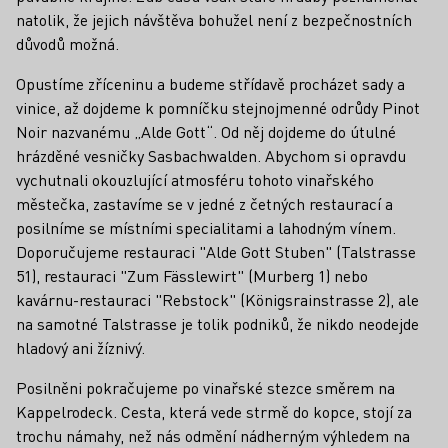
natolik, že jejich návštěva bohužel není z bezpečnostních
důvodů možná.
Opustíme zříceninu a budeme střídavě procházet sady a
vinice, až dojdeme k pomníčku stejnojmenné odrůdy Pinot
Noir nazvanému „Alde Gott“. Od něj dojdeme do útulné
hrázděné vesničky Sasbachwalden. Abychom si opravdu
vychutnali okouzlující atmosféru tohoto vinařského
městečka, zastavíme se v jedné z četných restaurací a
posilníme se místními specialitami a lahodným vínem.
Doporučujeme restauraci "Alde Gott Stuben" (Talstrasse
51), restauraci "Zum Fässlewirt" (Murberg 1) nebo
kavárnu-restauraci "Rebstock" (Königsrainstrasse 2), ale
na samotné Talstrasse je tolik podniků, že nikdo neodejde
hladový ani žíznivý.
Posilněni pokračujeme po vinařské stezce směrem na
Kappelrodeck. Cesta, která vede strmě do kopce, stojí za
trochu námahy, než nás odmění nádherným výhledem na