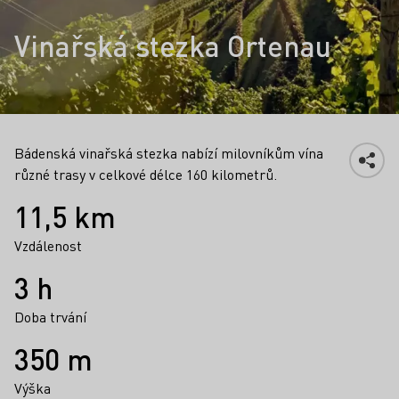
Vinařská stezka Ortenau
Bádenská vinařská stezka nabízí milovníkům vína
různé trasy v celkové délce 160 kilometrů.
Fakta
11,5 km
Vzdálenost
3 h
Doba trvání
350 m
Výška