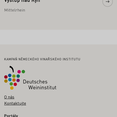
Mittelrhein
Zápatí
KAMPAŇ NĚMECKÉHO VINAŘSKÉHO INSTITUTU
O nás
Kontaktujte
Portály