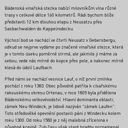
Bádenská vinařská stezka nabízí milovníkům vína různé
trasy v celkové délce 160 kilometrů. Rádi bychom blíže
představili 12 km dlouhou etapu z Neusatzu přes
Sasbachwalden do Kappelrodecku.
Výchozí bod se nachází ve čtvrti Neusatz v Gebersbergu,
odkud se nejprve vydáme po značené vinařské stezce, která
je v tomto úseku poměrně strmá, ale jakmile ji máme za
sebou, vede nás mírně do kopce přes pole, a nakonec mírně
klesá do údolí Laufbach.
Před námi se nachází vesnice Lauf, o níž první zmínka
pochází z roku 1383. Obec původně patřila k císařskému
rakouskému okresu Ortenau, v roce 1805 byla přidělena
Bádenskému velkovévodství. Hlavní dominanta oblasti,
zámek Neu-Windeck, je lidově nazýván "zámek Laufen".
Toto středověké opevnění postavili páni z Windecku kolem
roku 1300. Od roku 1580 je z něj malebná zřícenina v
půvabné krajině. Zub času však staré hradby poznamenal