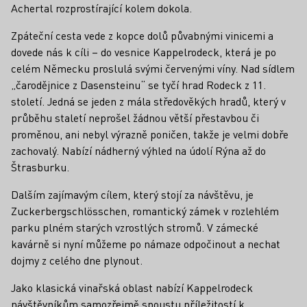
Achertal rozprostírající kolem dokola.
Zpáteční cesta vede z kopce dolů půvabnými vinicemi a
dovede nás k cíli – do vesnice Kappelrodeck, která je po
celém Německu proslulá svými červenými víny. Nad sídlem
„čarodějnice z Dasensteinu“ se tyčí hrad Rodeck z 11.
století. Jedná se jeden z mála středověkých hradů, který v
průběhu staletí neprošel žádnou větší přestavbou či
proměnou, ani nebyl výrazně poničen, takže je velmi dobře
zachovalý. Nabízí nádherný výhled na údolí Rýna až do
Štrasburku.
Dalším zajímavým cílem, který stojí za návštěvu, je
Zuckerbergschlösschen, romantický zámek v rozlehlém
parku plném starých vzrostlých stromů. V zámecké
kavárně si nyní můžeme po námaze odpočinout a nechat
dojmy z celého dne plynout.
Jako klasická vinařská oblast nabízí Kappelrodeck
návštěvníkům samozřejmě spoustu příležitostí k