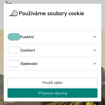
Denní režim
Darkmode
Zavří
Otevř
Používáme soubory cookie
Regiony
Vinařská stezka Ortenau
Úvodní stránka
Funkční
Funkční
Comfort
Comfort
Sledování
Sledování
Použít výběr
Přijmout všechny