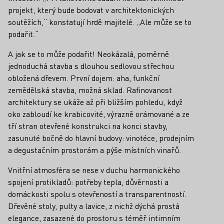
projekt, který bude bodovat v architektonických
soutěžích,“ konstatují hrdě majitelé. „Ale může se to
podařit.“
A jak se to může podařit! Neokázalá, poměrně
jednoduchá stavba s dlouhou sedlovou střechou
obložená dřevem. První dojem: aha, funkční
zemědělská stavba, možná sklad. Rafinovanost
architektury se ukáže až při bližším pohledu, když
oko zabloudí ke krabicovité, výrazně orámované a ze
tří stran otevřené konstrukci na konci stavby,
zasunuté bočně do hlavní budovy: vinotéce, prodejním
a degustačním prostorám a pýše místních vinařů.
Vnitřní atmosféra se nese v duchu harmonického
spojení protikladů: potřeby tepla, důvěrnosti a
domáckosti spolu s otevřeností a transparentností.
Dřevěné stoly, pulty a lavice, z nichž dýchá prostá
elegance, zasazené do prostoru s téměř intimním