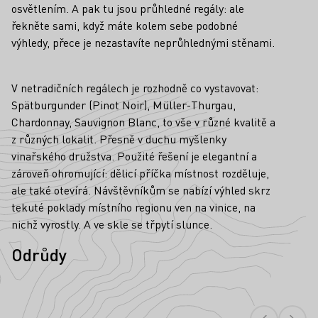
osvětlením. A pak tu jsou průhledné regály: ale
řekněte sami, když máte kolem sebe podobné
výhledy, přece je nezastavíte neprůhlednými stěnami.
V netradičních regálech je rozhodně co vystavovat:
Spätburgunder (Pinot Noir), Müller-Thurgau,
Chardonnay, Sauvignon Blanc, to vše v různé kvalitě a
z různých lokalit. Přesně v duchu myšlenky
vinařského družstva. Použité řešení je elegantní a
zároveň ohromující: dělicí příčka místnost rozděluje,
ale také otevírá. Návštěvníkům se nabízí výhled skrz
tekuté poklady místního regionu ven na vinice, na
nichž vyrostly. A ve skle se třpytí slunce.
Odrůdy