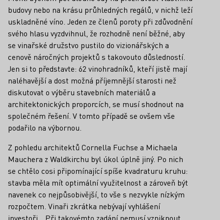
budovy nebo na krásu průhledných regálů, v nichž leží
uskladněné víno. Jeden ze členů poroty při zdůvodnění
svého hlasu vyzdvihnul, že rozhodně není běžné, aby
se vinařské družstvo pustilo do vizionářských a
cenově náročných projektů s takovouto důsledností.
Jen si to představte: 62 vinohradníků, kteří jistě mají
naléhavější a dost možná příjemnější starosti než
diskutovat o výběru stavebních materiálů a
architektonických proporcích, se musí shodnout na
společném řešení. V tomto případě se ovšem vše
podařilo na výbornou.
Z pohledu architektů Cornella Fuchse a Michaela
Mauchera z Waldkirchu byl úkol úplně jiný. Po nich
se chtělo cosi připomínající spíše kvadraturu kruhu:
stavba měla mít optimální využitelnost a zároveň být
navenek co nejpůsobivější, to vše s nezvykle nízkým
rozpočtem. Vinaři zkrátka nebývají vyhlášení
investoři. „Při takovémto zadání nemusí vzniknout