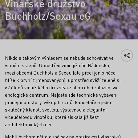
Vinařské družstvo
Buchholz/Sexau eG
Nikdo s takovým výhledem se nebude schovávat ve
vinném sklepě. Uprostřed vinic jižního Bádenska,
mezi obcemi Buchholz a Sexau (ale přeci jen o něco
blíže k první z jmenovaných), uprostřed svěží zeleně si
62 členů vinařského družstva z obou obcí založilo své
enologické centrum. Najdete zde technické vybavení,
prodejní prostory, výkup hroznů, kanceláře a jeden
skutečný klenot: světlou, výstavnou a elegantní
víceúčelovou vinotéku, která získala již šest
architektonických cen.
Mohli bychom pět dlouhé ódy na prozíravost vlastníků