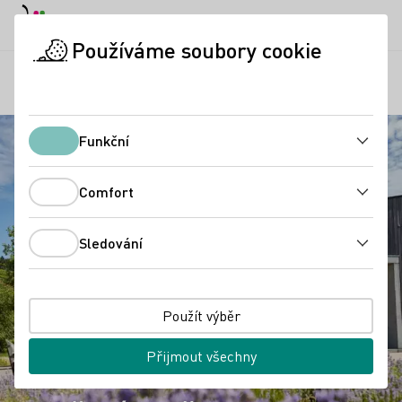
Denní režim
Darkmode
Zavří
Otevř
Používáme soubory cookie
Regiony
Vinařské družstvo Buchholz/Sexau eG
Úvodní stránka
Funkční
Funkční
Comfort
Comfort
Sledování
Sledování
Použít výběr
Přijmout všechny