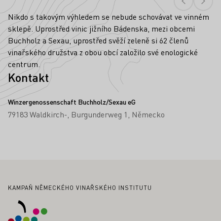
Nikdo s takovým výhledem se nebude schovávat ve vinném
sklepě. Uprostřed vinic jižního Bádenska, mezi obcemi
Buchholz a Sexau, uprostřed svěží zeleně si 62 členů
vinařského družstva z obou obcí založilo své enologické
centrum.
Kontakt
Winzergenossenschaft Buchholz/Sexau eG
79183 Waldkirch-
Burgunderweg 1
Německo
Zápatí
KAMPAŇ NĚMECKÉHO VINAŘSKÉHO INSTITUTU