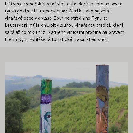
leží vinice vinařského města Leutesdorfu a dále na sever
rýnský ostrov Hammersteiner Werth. Jako největší
vinařská obec v oblasti Dolního středního Rýnu se
Leutesdorf může chlubit dlouhou vinařskou tradicí, která
sahá až do roku 565. Nad jeho vinicemi probíhá na pravém
břehu Rýnu vyhlášená turistická trasa Rheinsteig.
OHLO ZAJÍMAT TAKÉ
Zjistěte více