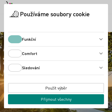
Denní režim
Darkmode
Zavří
Otevř
Používáme soubory cookie
Regiony
Vyhlídka nad Rýnem na Krahnenbergu
Úvodní stránka
Funkční
Funkční
Comfort
Comfort
Sledování
Sledování
Použít výběr
Přijmout všechny