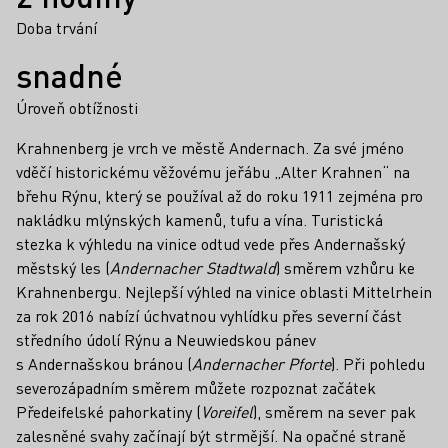
Doba trvání
snadné
Úroveň obtížnosti
Krahnenberg je vrch ve městě Andernach. Za své jméno
vděčí historickému věžovému jeřábu „Alter Krahnen“ na
břehu Rýnu, který se používal až do roku 1911 zejména pro
nakládku mlýnských kamenů, tufu a vína. Turistická
stezka k výhledu na vinice odtud vede přes Andernašský
městský les (
Andernacher Stadtwald
) směrem vzhůru ke
Krahnenbergu. Nejlepší výhled na vinice oblasti Mittelrhein
za rok 2016 nabízí úchvatnou vyhlídku přes severní část
středního údolí Rýnu a Neuwiedskou pánev
s Andernašskou bránou (
Andernacher Pforte
). Při pohledu
severozápadním směrem můžete rozpoznat začátek
Předeifelské pahorkatiny (
Voreifel
), směrem na sever pak
zalesněné svahy začínají být strmější. Na opačné straně