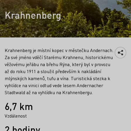
Krahnenberg
Krahnenberg je místní kopec v městečku Andernach.
Za své jméno vděčí Starému Krahnenu, historickému
věžovému jeřábu na břehu Rýna, který byl v provozu
až do roku 1911 a sloužil především k nakládání
mlýnských kamenů, tufu a vína. Turistická stezka k
vyhlídce na vinici odtud vede lesem Andernacher
Stadtwald až na vyhlídku na Krahnenbergu.
Fakta
6,7 km
Vzdálenost
2 hodiny