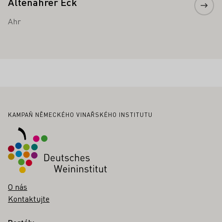
Altenahrer Eck
Ahr
Zápatí
KAMPAŇ NĚMECKÉHO VINAŘSKÉHO INSTITUTU
O nás
Kontaktujte