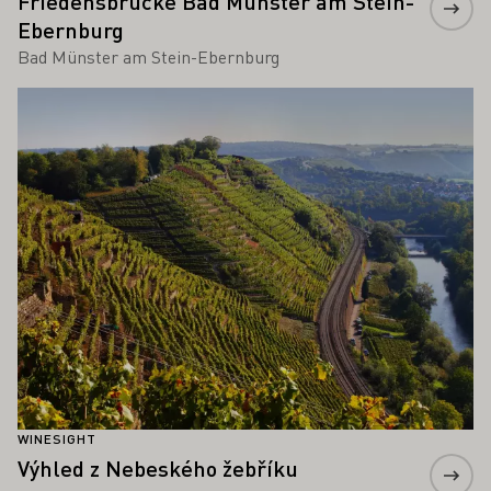
Friedensbrücke Bad Münster am Stein-
Ebernburg
Bad Münster am Stein-Ebernburg
Zjistěte více
WINESIGHT
Výhled z Nebeského žebříku