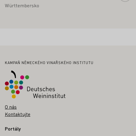
Württembersko
Zápatí
KAMPAŇ NĚMECKÉHO VINAŘSKÉHO INSTITUTU
O nás
Kontaktujte
Portály