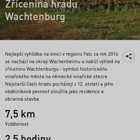
Zřícenina hradu
Wachtenburg
Nejlepší vyhlídka na vinici v regionu Falc za rok 2016
se nachází na okraji Wachenheimu a nabízí výhled na
zříceninu Wachtenburgu - symbol historického
vinařského města na německé vinařské stezce.
Nejstarší části hradu pocházejí z 12. století a jeho
obdélníková pevnost sloužila jako rezidence a
obranná stavba.
Fakta
7,5 km
Vzdálenost
2,5 hodiny