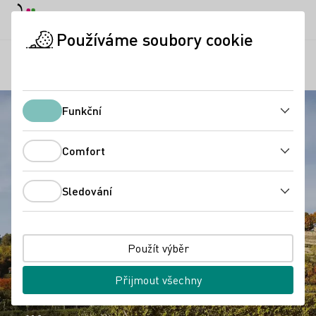
Denní režim
Darkmode
Zavří
Otevř
Používáme soubory cookie
Regiony
Pohled na zříceninu hradu Wachtenburg
Úvodní stránka
Funkční
Funkční
Comfort
Comfort
Sledování
Sledování
Použít výběr
Přijmout všechny