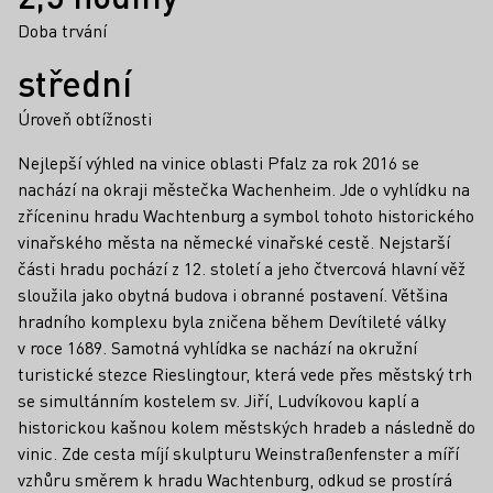
Doba trvání
střední
Úroveň obtížnosti
Nejlepší výhled na vinice oblasti Pfalz za rok 2016 se
nachází na okraji městečka Wachenheim. Jde o vyhlídku na
zříceninu hradu Wachtenburg a symbol tohoto historického
vinařského města na německé vinařské cestě. Nejstarší
části hradu pochází z 12. století a jeho čtvercová hlavní věž
sloužila jako obytná budova i obranné postavení. Většina
hradního komplexu byla zničena během Devítileté války
v roce 1689. Samotná vyhlídka se nachází na okružní
turistické stezce Rieslingtour, která vede přes městský trh
se simultánním kostelem sv. Jiří, Ludvíkovou kaplí a
historickou kašnou kolem městských hradeb a následně do
vinic. Zde cesta míjí skulpturu Weinstraßenfenster a míří
vzhůru směrem k hradu Wachtenburg, odkud se prostírá