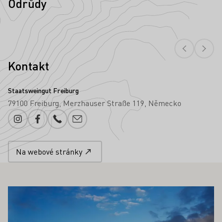
Odrůdy
Kontakt
Staatsweingut Freiburg
79100 Freiburg
Merzhauser Straße 119
Německo
Instagram
Facebook
Telefonní číslo
Přidání e-mailu
Na webové stránky
OHLO ZAJÍMAT TAKÉ
Zjistěte více