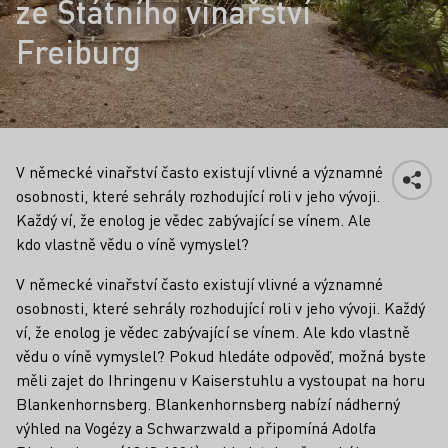
ze Státního vinařství
Freiburg
V německé vinařství často existují vlivné a významné
osobnosti, které sehrály rozhodující roli v jeho vývoji.
Každý ví, že enolog je vědec zabývající se vínem. Ale
kdo vlastně vědu o víně vymyslel?
Fakta
V německé vinařství často existují vlivné a významné
osobnosti, které sehrály rozhodující roli v jeho vývoji. Každý
ví, že enolog je vědec zabývající se vínem. Ale kdo vlastně
vědu o víně vymyslel? Pokud hledáte odpověď, možná byste
měli zajet do Ihringenu v Kaiserstuhlu a vystoupat na horu
Blankenhornsberg. Blankenhornsberg nabízí nádherný
výhled na Vogézy a Schwarzwald a připomíná Adolfa