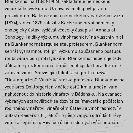
Blankenhorna (1843-1906), zakladatele německého
vinařského výzkumu. Uznávaný enolog byl prvním
prezidentem Bádenského a německého vinařského svazu
(1874), v roce 1875 založil v Karlsruhe první německý
enologický ústav, vydával vědecký časopis ("Annals of
Oenology") a díky výzkumu vinohradnictví na vlastní vinici
na Blankenhornsbergu se stal profesorem. Blankenhorn
sehrál významnou roli při výzkumu současného postupu
roubování v boji proti fyloxéře. Blankenhornsberg je tedy
důkladně prozkoumaná, téměř enologická hora, která je
zároveň vinicí! Související lokalita se proto nazývá
"Doktorgarten". Vinařská stezka profesora Blankenhorna
vede přes Doktorgarten v délce asi 2 km a umožní vám
nahlédnout do historie vinařství v Bádensku. Na dvanácti
vybraných stanovištích se dozvíte zajímavosti o počátcích
rodinného vinařství, vinařském ústavu a vinohradnictví v
oblasti Kaiserstuhl, jakož i o pěstovaných odrůdách révy
vinné a zejména o Piwi odrůdách odolných vůči houbám.