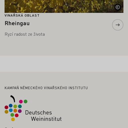
VINAŘSKÁ OBLAST
Rheingau
Ryzí radost ze života
Zápatí
KAMPAŇ NĚMECKÉHO VINAŘSKÉHO INSTITUTU