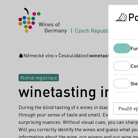
Po
Fun
Německé víno v Česku
Události
winetasting in our win
Úvodní stránka
Co
Nutná registrace
Sle
winetasting in our
During the blind tasting of 6 wines in black wine glasse
Použít v
through your sense of taste and smell. Experience the 
surprising nuances. Without visual cues, you can shar
Will you correctly identify the wines and guess what yo
information about the wine, our winery and our wine m