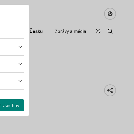
mecké víno v Česku
Zprávy a média
Denní režim
Darkmode
ng
t všechny