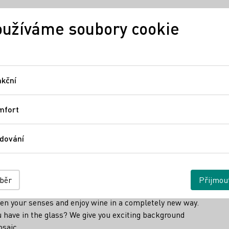
užíváme soubory cookie
Německé víno
Regiony
Ně
kční
Funkční
ery - blind tasting
mfort
Comfort
dování
 winery - blind tasti
Sledování
s, you will discover the true character of each drop only
ýběr
Přijmou
variety of aromas and let yourself be enchanted by
pen your senses and enjoy wine in a completely new way.
u have in the glass? We give you exciting background
osaic.