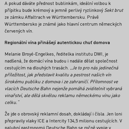
A pokud dáváte přednost bublinkám, ideální volbou k
přípitku bude krémový a jemně perlivý ryzlinkový
Sekt brut
ze zámku Affaltrach ve Württembersku. Právě
Württembersko je známé jako hlavní centrum německých
červených vín.
Regionální vína přinášejí autentickou chuť domova
Melanie Broyé-Engelkes, ředitelka institutu DWI, je
nadšená, že domácí vína budou i nadále dělat společnost
cestujícím na dlouhých trasách.
„Je to pro nás jedinečná
příležitost, jak představit kvalitu a pestrost našich vín
širokému publiku z domova i ze zahraničí. Přítomnost ve
vlacích Deutsche Bahn nejenže pomáhá zviditelnit vybraná
vinařství, ale dělá skvělou reklamu německému vínu jako
celku.“
Že jde o obrovský reklamní dosah, dokládají i čísla. Jen loni
přepravily vlaky ICE a Intercity 134,5 milionu cestujících. V
palubní gastronomii Deutsche Bahn se ročně vypije v