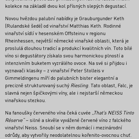
kolekce na základě dvou kol přísných slepých degustací.
Novou hvězdou palubní nabídky je Grauburgunder Keth
(Rulandské šedé) od vinařství Matthias Keth. Rodinné
vinařství sídlí v hesenském Offsteinu v regionu
Rheinhessen, největší německé vinařské oblasti, která je
proslulá dlouhou tradicí a produkcí kvalitních vín. Toto bílé
víno si degustátory získalo svou harmonickou plností a
intenzivním buketem vyzrálého ovoce. Na své si přijdou i
vyznavači klasiky – z vinařství Peter Stolleis v
Gimmeldingenu míří do palubních bister elegantní a
precizně strukturovaný suchý
Riesling
. Tato oblast, Falc, je
slavná nejen špičkovými víny, ale i nejstarší německou
vinařskou stezkou.
Na fanoušky červeného vína čeká cuvée
„That’s NEISS Tinto
Réserve“
– silné a skvěle vyvážené červené víno z falckého
vinařství Neiss. Snoubí se v něm domácí i mezinárodní
odrůdy, aby vytvořily neodolatelnou kořenito-ovocnou chuť.