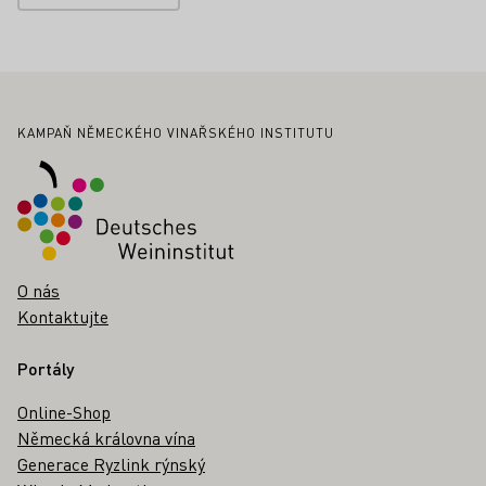
Zápatí
KAMPAŇ NĚMECKÉHO VINAŘSKÉHO INSTITUTU
O nás
Kontaktujte
Portály
Online-Shop
Německá královna vína
Generace Ryzlink rýnský