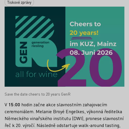
Tiskové zprávy
Save the date cheers to 20 years GenR
V
15:00
hodin začne akce slavnostním zahajovacím
ceremoniálem. Melanie Broyé Engelkes, výkonná ředitelka
Německého vinařského institutu (DWI), pronese slavnostní
řeč k 20. výročí. Následně odstartuje walk-around tasting,