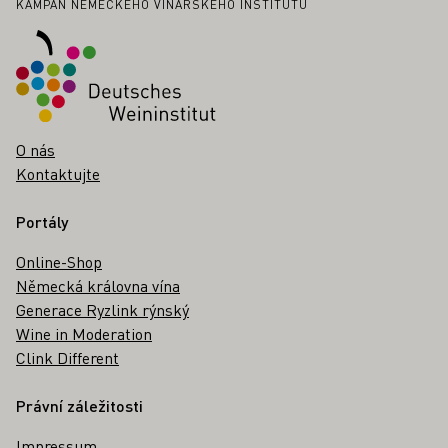
Zápatí
KAMPAŇ NĚMECKÉHO VINAŘSKÉHO INSTITUTU
O nás
Kontaktujte
Portály
Online-Shop
Německá královna vína
Generace Ryzlink rýnský
Wine in Moderation
Clink Different
Právní záležitosti
Impressum