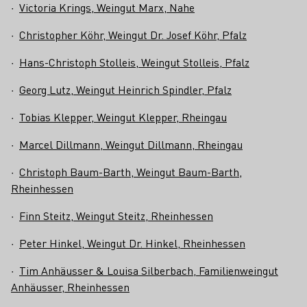
∙
Victoria Krings, Weingut Marx, Nahe
∙
Christopher Köhr, Weingut Dr. Josef Köhr, Pfalz
∙
Hans-Christoph Stolleis, Weingut Stolleis, Pfalz
∙
Georg Lutz, Weingut Heinrich Spindler, Pfalz
∙
Tobias Klepper, Weingut Klepper, Rheingau
∙
Marcel Dillmann, Weingut Dillmann, Rheingau
∙
Christoph Baum-Barth, Weingut Baum-Barth,
Rheinhessen
∙
Finn Steitz, Weingut Steitz, Rheinhessen
∙
Peter Hinkel, Weingut Dr. Hinkel, Rheinhessen
∙
Tim Anhäusser & Louisa Silberbach, Familienweingut
Anhäusser, Rheinhessen