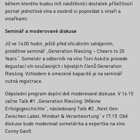
během kterého budou mít návštěvníci dostatek příležitostí
poznat jednotlivá vína a osobně si popovídat s vinaři a
vinařkami.
Seminář a moderované diskuse
Již ve 14:00 hodin, ještě před oficiálním zahájením,
proběhne seminář „Generation Riesling – Cheers to 20
Years“. Someliér a odborník na víno Toni Askitis provede
degustací vín současných i bývalých členů Generation
Riesling. Vzhledem k omezené kapacitě je na seminář
nutná registrace.
Odpolední program doplní dvě moderované diskuse. V 16:15
začne Talk #1 „Generation Riesling: (M)eine
Erfolgsgeschichte“, následovaný Talk #2 „Next Gen:
Zwischen Label, Mindset & Verantwortung“ v 17:15. Obě
diskuse bude moderovat someliérka a expertka na víno
Conny Ganß.