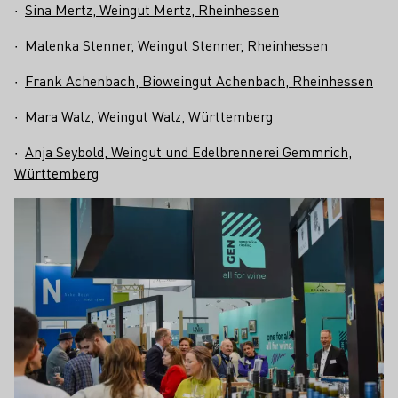
∙
Sina Mertz, Weingut Mertz, Rheinhessen
∙
Malenka Stenner, Weingut Stenner, Rheinhessen
∙
Frank Achenbach, Bioweingut Achenbach, Rheinhessen
∙
Mara Walz, Weingut Walz, Württemberg
∙
Anja Seybold, Weingut und Edelbrennerei Gemmrich,
Württemberg