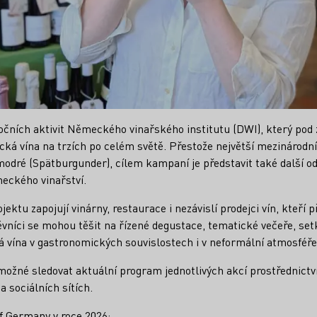
očních aktivit Německého vinařského institutu (DWI), který pod
á vína na trzích po celém světě. Přestože největší mezinárodní
modré (Spätburgunder), cílem kampaní je představit také další odr
eckého vinařství.
ktu zapojují vinárny, restaurace i nezávislí prodejci vín, kteří 
vníci se mohou těšit na řízené degustace, tematické večeře, setká
 vína v gastronomických souvislostech i v neformální atmosféře
c možné sledovat aktuální program jednotlivých akcí prostřednic
a sociálních sítích.
f Germany v roce 2026: