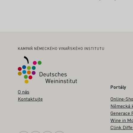
Zápatí
KAMPAŇ NĚMECKÉHO VINAŘSKÉHO INSTITUTU
Portály
O nás
Kontaktujte
Online-Sh
Německá k
Generace R
Wine in Mo
Clink Diffe