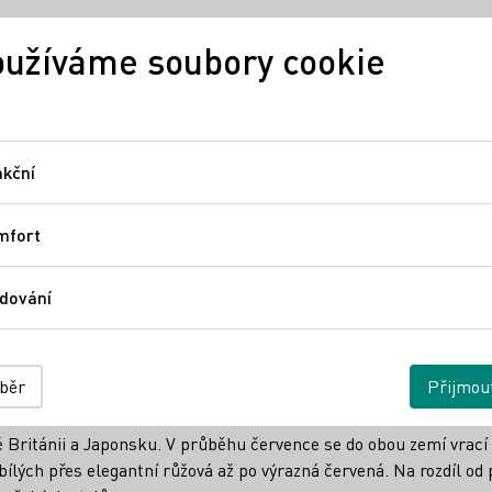
užíváme soubory cookie
Německé víno
Regiony
Ně
kční
Funkční
mfort
Comfort
mecká vína. Kampaň 
dování
Sledování
e letními akcemi
ýběr
Přijmou
 Británii a Japonsku. V průběhu července se do obou zemí vrac
bílých přes elegantní růžová až po výrazná červená. Na rozdíl o