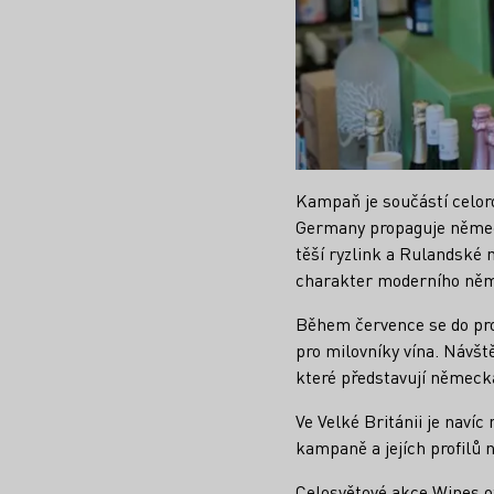
Kampaň je součástí celor
Germany propaguje německ
těší ryzlink a Rulandské 
charakter moderního něm
Během července se do proje
pro milovníky vína. Návště
které představují německá
Ve Velké Británii je naví
kampaně a jejích profilů n
Celosvětové akce Wines o