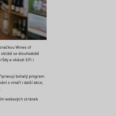
 značkou Wines of
 oblibě se dlouhodobě
ůdy a ukázat šíři i
připravují bohatý program
ní s vinaři i další akce,
.
tvím webových stránek