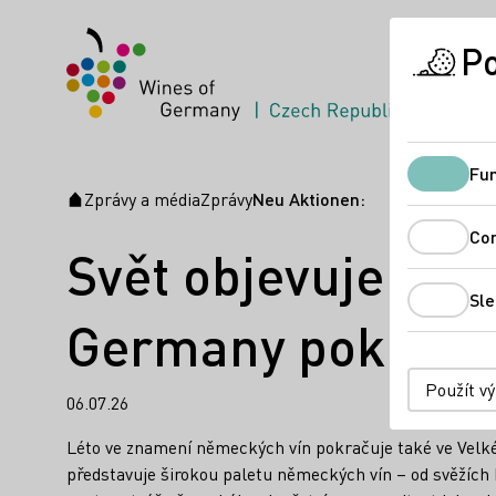
Po
Fun
Zprávy a média
Zprávy
Neu Aktionen:
Úvodní stránka
Co
Svět objevuje ně
Sle
Germany pokračuj
Použít v
06.07.26
Léto ve znamení německých vín pokračuje také ve Velké
představuje širokou paletu německých vín – od svěžích 