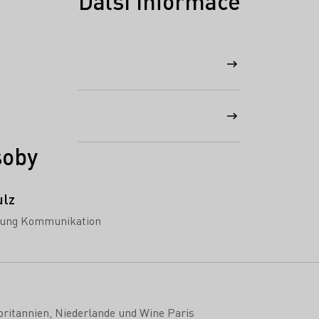
Další informace
soby
ulz
itung Kommunikation
ritannien, Niederlande und Wine Paris