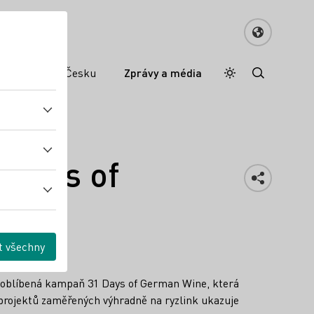
mecké víno v Česku
Zprávy a média
Denní režim
Darkmode
Wines of
t všechny
í oblíbená kampaň 31 Days of German Wine, která
d projektů zaměřených výhradně na ryzlink ukazuje